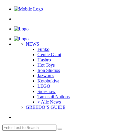
NEWS
Funko
Gentle Giant
Hasbro
Hot Toys
Iron Studios
Jazwares
Kotobukiya
LEGO
Sideshow
Tamashii Nations
> Alle News
GREEDO’S GUIDE