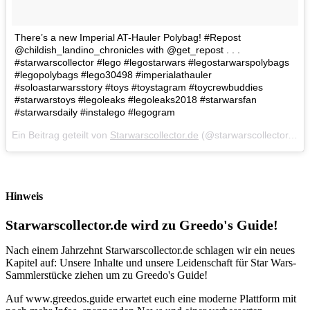
There’s a new Imperial AT-Hauler Polybag! #Repost
@childish_landino_chronicles with @get_repost . . .
#starwarscollector #lego #legostarwars #legostarwarspolybags
#legopolybags #lego30498 #imperialathauler
#soloastarwarsstory #toys #toystagram #toycrewbuddies
#starwarstoys #legoleaks #legoleaks2018 #starwarsfan
#starwarsdaily #instalego #legogram
Ein Beitrag geteilt von
Starwarscollector.de
(@starwarscollector.de) am
Hinweis
Starwarscollector.de wird zu Greedo's Guide!
Nach einem Jahrzehnt Starwarscollector.de schlagen wir ein neues
Kapitel auf: Unsere Inhalte und unsere Leidenschaft für Star Wars-
Sammlerstücke ziehen um zu Greedo's Guide!
Auf www.greedos.guide erwartet euch eine moderne Plattform mit