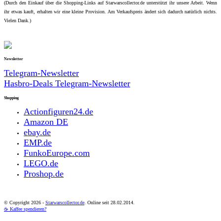
(Durch den Einkauf über die Shopping-Links auf Starwarscollector.de unterstützt ihr unsere Arbeit. Wenn
ihr etwas kauft, erhalten wir eine kleine Provision. Am Verkaufspreis ändert sich dadurch natürlich nichts.
Vielen Dank.)
Newsletter
Telegram-Newsletter
Hasbro-Deals Telegram-Newsletter
Shopping
Actionfiguren24.de
Amazon DE
ebay.de
EMP.de
FunkoEurope.com
LEGO.de
Proshop.de
© Copyright
2026 -
Starwarscollector.de
. Online seit 28.02.2014.
☕ Kaffee spendieren?