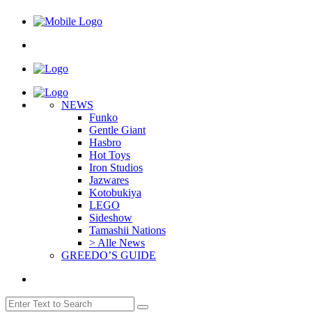
NEWS
Funko
Gentle Giant
Hasbro
Hot Toys
Iron Studios
Jazwares
Kotobukiya
LEGO
Sideshow
Tamashii Nations
> Alle News
GREEDO’S GUIDE