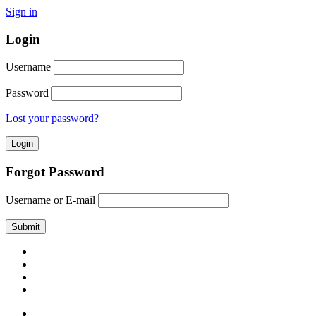
Sign in
Login
Username
Password
Lost your password?
Forgot Password
Username or E-mail