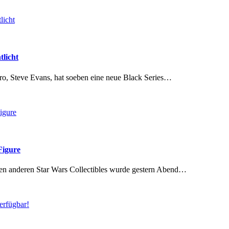
tlicht
bro, Steve Evans, hat soeben eine neue Black Series…
Figure
len anderen Star Wars Collectibles wurde gestern Abend…