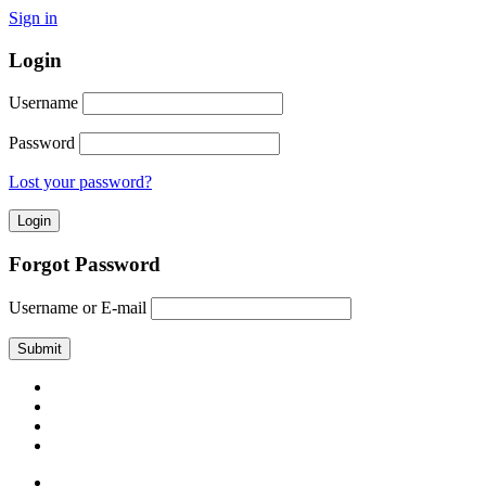
Sign in
Login
Username
Password
Lost your password?
Forgot Password
Username or E-mail