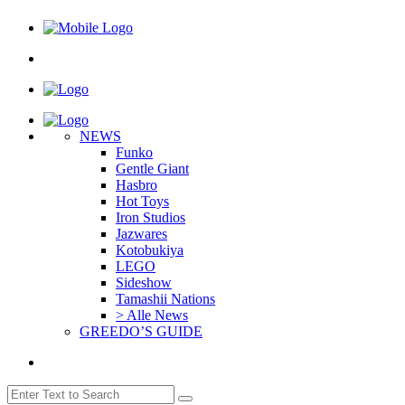
NEWS
Funko
Gentle Giant
Hasbro
Hot Toys
Iron Studios
Jazwares
Kotobukiya
LEGO
Sideshow
Tamashii Nations
> Alle News
GREEDO’S GUIDE