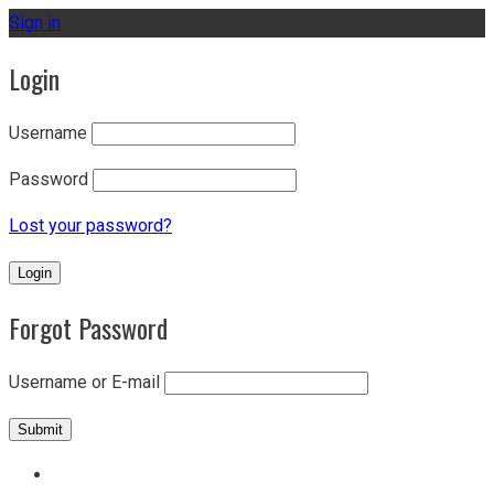
Sign in
Login
Username
Password
Lost your password?
Forgot Password
Username or E-mail