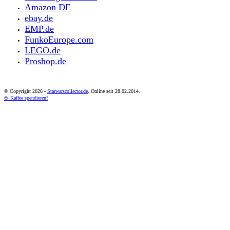
Amazon DE
ebay.de
EMP.de
FunkoEurope.com
LEGO.de
Proshop.de
© Copyright
2026 -
Starwarscollector.de
. Online seit 28.02.2014.
☕ Kaffee spendieren?