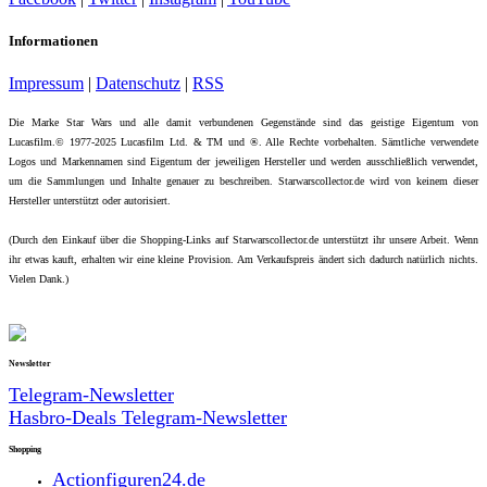
Informationen
Impressum
|
Datenschutz
|
RSS
Die Marke Star Wars und alle damit verbundenen Gegenstände sind das geistige Eigentum von
Lucasfilm.© 1977-2025 Lucasfilm Ltd. & TM und ®. Alle Rechte vorbehalten. Sämtliche verwendete
Logos und Markennamen sind Eigentum der jeweiligen Hersteller und werden ausschließlich verwendet,
um die Sammlungen und Inhalte genauer zu beschreiben. Starwarscollector.de wird von keinem dieser
Hersteller unterstützt oder autorisiert.
(Durch den Einkauf über die Shopping-Links auf Starwarscollector.de unterstützt ihr unsere Arbeit. Wenn
ihr etwas kauft, erhalten wir eine kleine Provision. Am Verkaufspreis ändert sich dadurch natürlich nichts.
Vielen Dank.)
Newsletter
Telegram-Newsletter
Hasbro-Deals Telegram-Newsletter
Shopping
Actionfiguren24.de