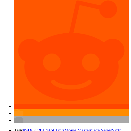
Tags
#SDCC2017
Hot Toys
Movie Masterpiece Series
Sixth