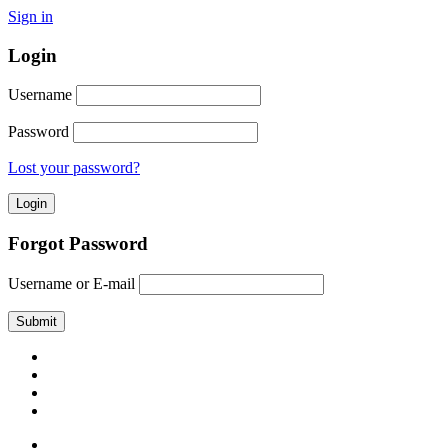
Sign in
Login
Username
Password
Lost your password?
Forgot Password
Username or E-mail