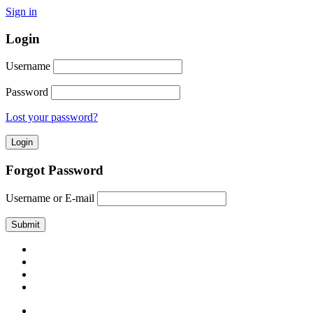
Sign in
Login
Username
Password
Lost your password?
Forgot Password
Username or E-mail