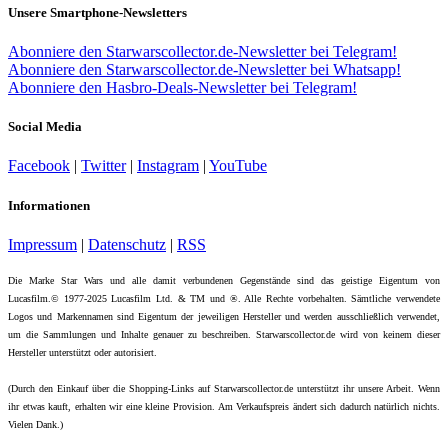
Unsere Smartphone-Newsletters
Abonniere den Starwarscollector.de-Newsletter bei Telegram!
Abonniere den Starwarscollector.de-Newsletter bei Whatsapp!
Abonniere den Hasbro-Deals-Newsletter bei Telegram!
Social Media
Facebook
|
Twitter
|
Instagram
|
YouTube
Informationen
Impressum
|
Datenschutz
|
RSS
Die Marke Star Wars und alle damit verbundenen Gegenstände sind das geistige Eigentum von
Lucasfilm.© 1977-2025 Lucasfilm Ltd. & TM und ®. Alle Rechte vorbehalten. Sämtliche verwendete
Logos und Markennamen sind Eigentum der jeweiligen Hersteller und werden ausschließlich verwendet,
um die Sammlungen und Inhalte genauer zu beschreiben. Starwarscollector.de wird von keinem dieser
Hersteller unterstützt oder autorisiert.
(Durch den Einkauf über die Shopping-Links auf Starwarscollector.de unterstützt ihr unsere Arbeit. Wenn
ihr etwas kauft, erhalten wir eine kleine Provision. Am Verkaufspreis ändert sich dadurch natürlich nichts.
Vielen Dank.)