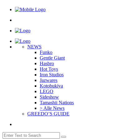
NEWS
Funko
Gentle Giant
Hasbro
Hot Toys
Iron Studios
Jazwares
Kotobukiya
LEGO
Sideshow
Tamashii Nations
> Alle News
GREEDO’S GUIDE