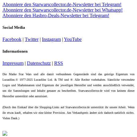
Abonniere den Starwarscollector.de-Newsletter bei Telegram!
Abonniere den Starwarscollector.de-Newsletter bei Whatsapp!
Abonniere den Hasbro-Deals-Newsletter bei Telegram!
Social Media
Facebook
|
Twitter
|
Instagram
|
YouTube
Informationen
Impressum
|
Datenschutz
|
RSS
Die Marke Star Wars und alle damit verbundenen Gegenstände sind das geistige Eigentum von
Lucasfilm.© 1977-2025 Lucasfilm Ltd. & TM und ®. Alle Rechte vorbehalten. Sämtliche verwendete
Logos und Markennamen sind Eigentum der jeweiligen Hersteller und werden ausschließlich verwendet,
um die Sammlungen und Inhalte genauer zu beschreiben. Starwarscollector.de wird von keinem dieser
Hersteller unterstützt oder autorisiert.
(Durch den Einkauf über die Shopping-Links auf Starwarscollector.de unterstützt ihr unsere Arbeit. Wenn
ihr etwas kauft, erhalten wir eine kleine Provision. Am Verkaufspreis ändert sich dadurch natürlich nichts.
Vielen Dank.)