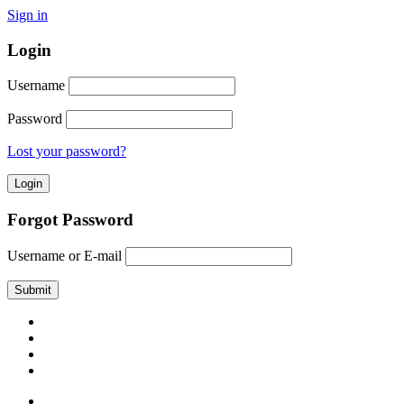
Sign in
Login
Username
Password
Lost your password?
Forgot Password
Username or E-mail