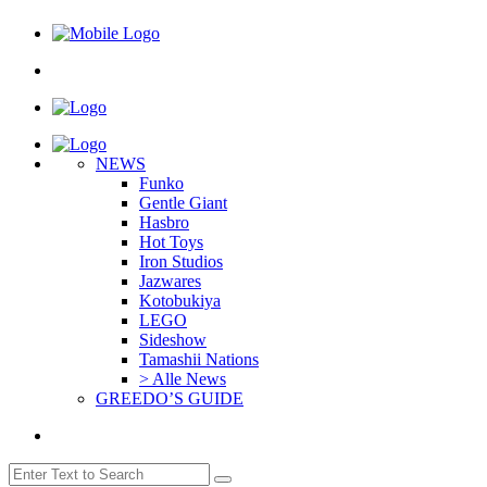
NEWS
Funko
Gentle Giant
Hasbro
Hot Toys
Iron Studios
Jazwares
Kotobukiya
LEGO
Sideshow
Tamashii Nations
> Alle News
GREEDO’S GUIDE