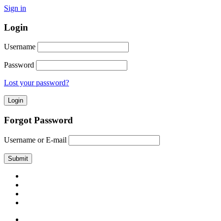
Sign in
Login
Username
Password
Lost your password?
Forgot Password
Username or E-mail