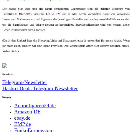
Die Marke Star Wars und alle damit verbundenen Gegenstände sind das geistige Eigentum von
Lucasfilm.© 1977-2025 Lucasfilm Ltd. & TM und ®. Alle Rechte vorbehalten. Sämtliche verwendete
Logos und Markennamen sind Eigentum der jeweiligen Hersteller und werden ausschließlich verwendet,
um die Sammlungen und Inhalte genauer zu beschreiben. Starwarscollector.de wird von keinem dieser
Hersteller unterstützt oder autorisiert.
(Durch den Einkauf über die Shopping-Links auf Starwarscollector.de unterstützt ihr unsere Arbeit. Wenn
ihr etwas kauft, erhalten wir eine kleine Provision. Am Verkaufspreis ändert sich dadurch natürlich nichts.
Vielen Dank.)
Newsletter
Telegram-Newsletter
Hasbro-Deals Telegram-Newsletter
Shopping
Actionfiguren24.de
Amazon DE
ebay.de
EMP.de
FunkoEurope.com