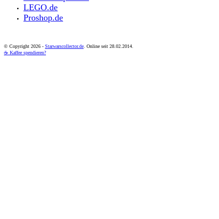
LEGO.de
Proshop.de
© Copyright
2026 -
Starwarscollector.de
. Online seit 28.02.2014.
☕ Kaffee spendieren?