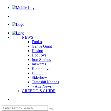
NEWS
Funko
Gentle Giant
Hasbro
Hot Toys
Iron Studios
Jazwares
Kotobukiya
LEGO
Sideshow
Tamashii Nations
> Alle News
GREEDO’S GUIDE