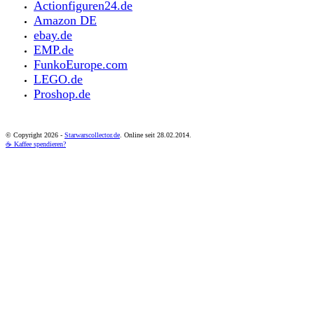
Actionfiguren24.de
Amazon DE
ebay.de
EMP.de
FunkoEurope.com
LEGO.de
Proshop.de
© Copyright
2026 -
Starwarscollector.de
. Online seit 28.02.2014.
☕ Kaffee spendieren?