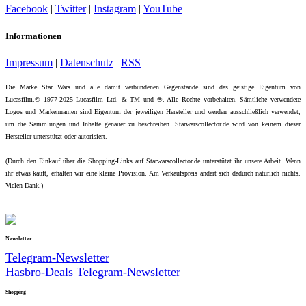
Facebook
|
Twitter
|
Instagram
|
YouTube
Informationen
Impressum
|
Datenschutz
|
RSS
Die Marke Star Wars und alle damit verbundenen Gegenstände sind das geistige Eigentum von
Lucasfilm.© 1977-2025 Lucasfilm Ltd. & TM und ®. Alle Rechte vorbehalten. Sämtliche verwendete
Logos und Markennamen sind Eigentum der jeweiligen Hersteller und werden ausschließlich verwendet,
um die Sammlungen und Inhalte genauer zu beschreiben. Starwarscollector.de wird von keinem dieser
Hersteller unterstützt oder autorisiert.
(Durch den Einkauf über die Shopping-Links auf Starwarscollector.de unterstützt ihr unsere Arbeit. Wenn
ihr etwas kauft, erhalten wir eine kleine Provision. Am Verkaufspreis ändert sich dadurch natürlich nichts.
Vielen Dank.)
Newsletter
Telegram-Newsletter
Hasbro-Deals Telegram-Newsletter
Shopping