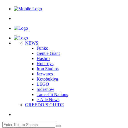
NEWS
Funko
Gentle Giant
Hasbro
Hot Toys
Iron Studios
Jazwares
Kotobukiya
LEGO
Sideshow
Tamashii Nations
> Alle News
GREEDO’S GUIDE