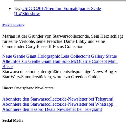
Tags
#SDCC2017
Premium Format
Quarter Scale
(1:4)
Sideshow
Marian Setny
Marian ist der Gründer von Starwarscollector.de. Sein Herz schlägt
für seine Verlobte, seine Frenchie-Dame Libby und seine
Commander Cody Phase II-Focus Collection.
Neue Gentle Giant Holographic Leia Collector’s Gallery Statue
Alle Infos zur Gentle Giant Han Solo McQuarrie Concept Mini-
Büste
Starwarscollector.de, der größte deutschsprachige News-Blog zu
Star Wars-Sammlerstücken, wurde zu Greedo's Guide.
Unsere Smartphone-Newsletters
Abonniere den Starwarscollector.de-Newsletter bei Telegram!
Abonniere den Starwarscollector.de-Newsletter bei Whatsapp!
Abonniere den Hasbro-Deals-Newsletter bei Telegram!
Social Media