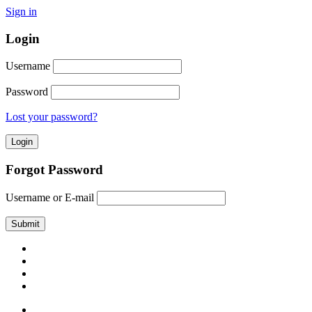
Sign in
Login
Username
Password
Lost your password?
Forgot Password
Username or E-mail