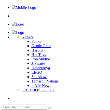
NEWS
Funko
Gentle Giant
Hasbro
Hot Toys
Iron Studios
Jazwares
Kotobukiya
LEGO
Sideshow
Tamashii Nations
> Alle News
GREEDO’S GUIDE