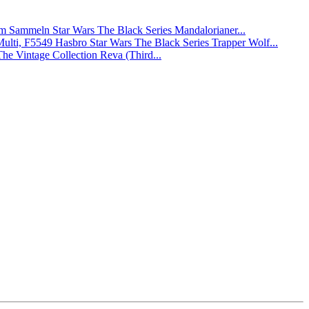
Star Wars The Black Series Mandalorianer...
Hasbro Star Wars The Black Series Trapper Wolf...
The Vintage Collection Reva (Third...