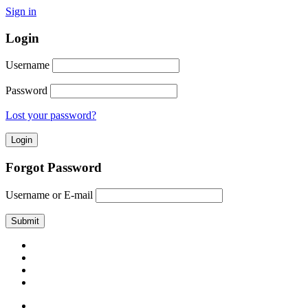
Sign in
Login
Username
Password
Lost your password?
Forgot Password
Username or E-mail