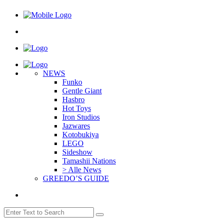
NEWS
Funko
Gentle Giant
Hasbro
Hot Toys
Iron Studios
Jazwares
Kotobukiya
LEGO
Sideshow
Tamashii Nations
> Alle News
GREEDO’S GUIDE