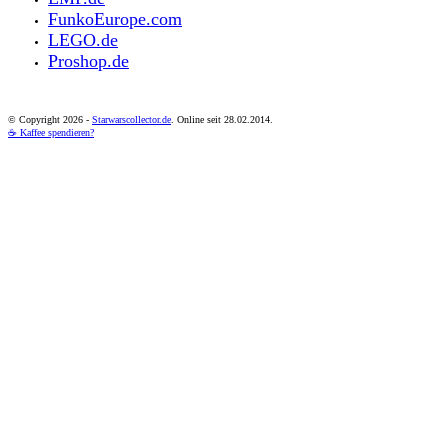
FunkoEurope.com
LEGO.de
Proshop.de
© Copyright
2026 -
Starwarscollector.de
. Online seit 28.02.2014.
☕ Kaffee spendieren?