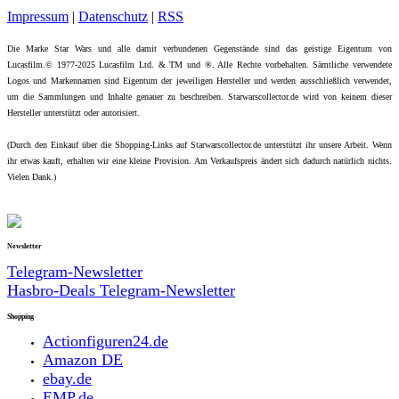
Impressum
|
Datenschutz
|
RSS
Die Marke Star Wars und alle damit verbundenen Gegenstände sind das geistige Eigentum von
Lucasfilm.© 1977-2025 Lucasfilm Ltd. & TM und ®. Alle Rechte vorbehalten. Sämtliche verwendete
Logos und Markennamen sind Eigentum der jeweiligen Hersteller und werden ausschließlich verwendet,
um die Sammlungen und Inhalte genauer zu beschreiben. Starwarscollector.de wird von keinem dieser
Hersteller unterstützt oder autorisiert.
(Durch den Einkauf über die Shopping-Links auf Starwarscollector.de unterstützt ihr unsere Arbeit. Wenn
ihr etwas kauft, erhalten wir eine kleine Provision. Am Verkaufspreis ändert sich dadurch natürlich nichts.
Vielen Dank.)
Newsletter
Telegram-Newsletter
Hasbro-Deals Telegram-Newsletter
Shopping
Actionfiguren24.de
Amazon DE
ebay.de
EMP.de