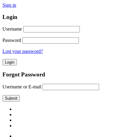
Sign in
Login
Username
Password
Lost your password?
Forgot Password
Username or E-mail