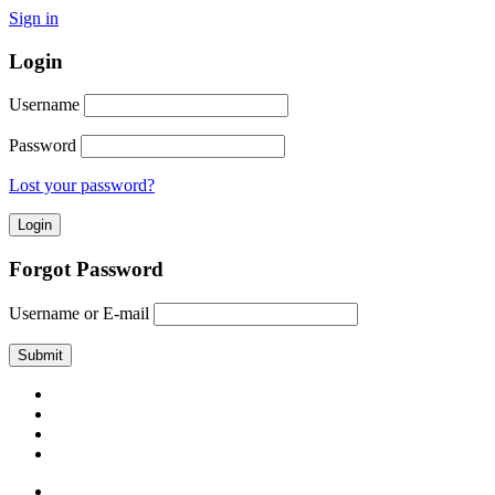
Sign in
Login
Username
Password
Lost your password?
Forgot Password
Username or E-mail