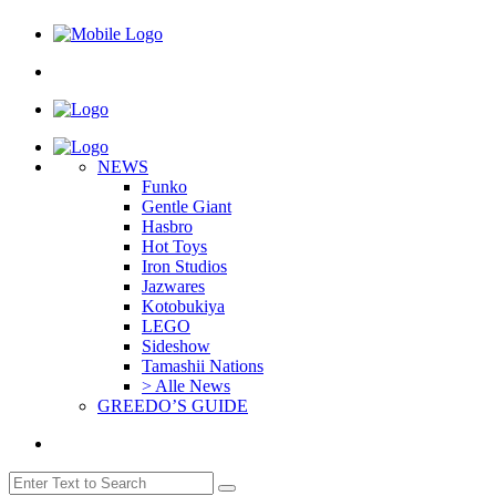
NEWS
Funko
Gentle Giant
Hasbro
Hot Toys
Iron Studios
Jazwares
Kotobukiya
LEGO
Sideshow
Tamashii Nations
> Alle News
GREEDO’S GUIDE