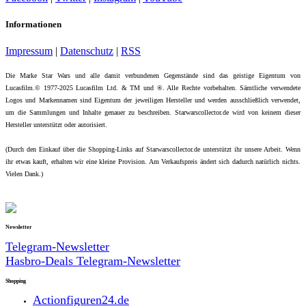
Informationen
Impressum
|
Datenschutz
|
RSS
Die Marke Star Wars und alle damit verbundenen Gegenstände sind das geistige Eigentum von
Lucasfilm.© 1977-2025 Lucasfilm Ltd. & TM und ®. Alle Rechte vorbehalten. Sämtliche verwendete
Logos und Markennamen sind Eigentum der jeweiligen Hersteller und werden ausschließlich verwendet,
um die Sammlungen und Inhalte genauer zu beschreiben. Starwarscollector.de wird von keinem dieser
Hersteller unterstützt oder autorisiert.
(Durch den Einkauf über die Shopping-Links auf Starwarscollector.de unterstützt ihr unsere Arbeit. Wenn
ihr etwas kauft, erhalten wir eine kleine Provision. Am Verkaufspreis ändert sich dadurch natürlich nichts.
Vielen Dank.)
Newsletter
Telegram-Newsletter
Hasbro-Deals Telegram-Newsletter
Shopping
Actionfiguren24.de