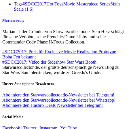
Tags
#SDCC2017
Hot Toys
Movie Masterpiece Series
Sixth
Scale (1:6)
Marian Setny
Marian ist der Gründer von Starwarscollector.de. Sein Herz schlägt
für seine Verlobte, seine Frenchie-Dame Libby und seine
Commander Cody Phase II-Focus Collection.
#SDCC2017: Preis für Exclusive Movie Realization Prototype
Boba Fett bekannt
#SDCC2017: Video der Sideshow Star Wars Booth
Starwarscollector.de, der größte deutschsprachige News-Blog zu
Star Wars-Sammlerstücken, wurde zu Greedo's Guide.
Unsere Smartphone-Newsletters
Abonniere den Starwarscollector.de-Newsletter bei Telegram!
Abonniere den Starwarscollector.de-Newsletter bei Whatsapp!
Abonniere den Hasbro-Deals-Newsletter bei Telegram!
Social Media
Facebook
|
Twitter
|
Instagram
|
YouTube