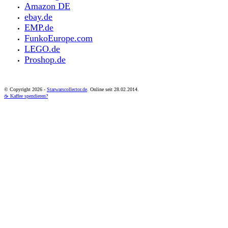
Amazon DE
ebay.de
EMP.de
FunkoEurope.com
LEGO.de
Proshop.de
© Copyright
2026 -
Starwarscollector.de
. Online seit 28.02.2014.
☕ Kaffee spendieren?