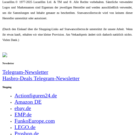
Lucasfilm.© 1977-2025 Lucasfilm Ltd. & TM und ®. Alle Rechte vorbehalten. Sämtliche verwendete
Logos und Markennamen sind Eigentum der jeweiligen Hersteller und werden ausschließlich verwendet,
um die Sammlungen und Inhalte genauer zu beschreiben. Starwarscollector.de wird von keinem dieser
Hersteller unterstützt oder autorisiert.
(Durch den Einkauf über die Shopping-Links auf Starwarscollector.de unterstützt ihr unsere Arbeit. Wenn
ihr etwas kauft, erhalten wir eine kleine Provision. Am Verkaufspreis ändert sich dadurch natürlich nichts.
Vielen Dank.)
Newsletter
Telegram-Newsletter
Hasbro-Deals Telegram-Newsletter
Shopping
Actionfiguren24.de
Amazon DE
ebay.de
EMP.de
FunkoEurope.com
LEGO.de
Proshop.de