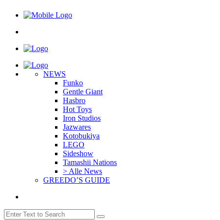
NEWS
Funko
Gentle Giant
Hasbro
Hot Toys
Iron Studios
Jazwares
Kotobukiya
LEGO
Sideshow
Tamashii Nations
> Alle News
GREEDO’S GUIDE