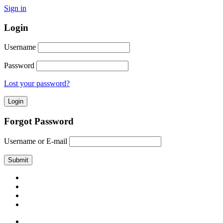
Sign in
Login
Username
Password
Lost your password?
Forgot Password
Username or E-mail