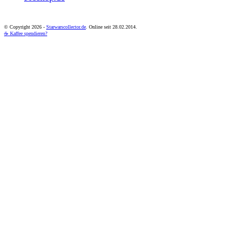
© Copyright
2026 -
Starwarscollector.de
. Online seit 28.02.2014.
☕ Kaffee spendieren?