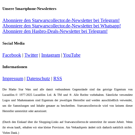
Unsere Smartphone-Newsletters
Abonniere den Starwarscollector.de-Newsletter bei Telegram!
Abonniere den Starwarscollector.de-Newsletter bei Whatsapp!
Abonniere den Hasbro-Deals-Newsletter bei Telegram!
Social Media
Facebook
|
Twitter
|
Instagram
|
YouTube
Informationen
Impressum
|
Datenschutz
|
RSS
Die Marke Star Wars und alle damit verbundenen Gegenstände sind das geistige Eigentum von
Lucasfilm.© 1977-2025 Lucasfilm Ltd. & TM und ®. Alle Rechte vorbehalten. Sämtliche verwendete
Logos und Markennamen sind Eigentum der jeweiligen Hersteller und werden ausschließlich verwendet,
um die Sammlungen und Inhalte genauer zu beschreiben. Starwarscollector.de wird von keinem dieser
Hersteller unterstützt oder autorisiert.
(Durch den Einkauf über die Shopping-Links auf Starwarscollector.de unterstützt ihr unsere Arbeit. Wenn
ihr etwas kauft, erhalten wir eine kleine Provision. Am Verkaufspreis ändert sich dadurch natürlich nichts.
Vielen Dank.)