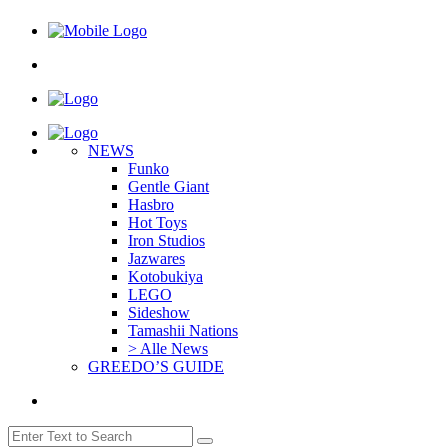
NEWS
Funko
Gentle Giant
Hasbro
Hot Toys
Iron Studios
Jazwares
Kotobukiya
LEGO
Sideshow
Tamashii Nations
> Alle News
GREEDO’S GUIDE