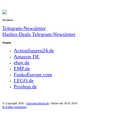
Newsletter
Telegram-Newsletter
Hasbro-Deals Telegram-Newsletter
Shopping
Actionfiguren24.de
Amazon DE
ebay.de
EMP.de
FunkoEurope.com
LEGO.de
Proshop.de
© Copyright
2026 -
Starwarscollector.de
. Online seit 28.02.2014.
☕ Kaffee spendieren?