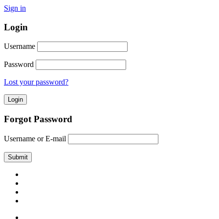
Sign in
Login
Username
Password
Lost your password?
Forgot Password
Username or E-mail