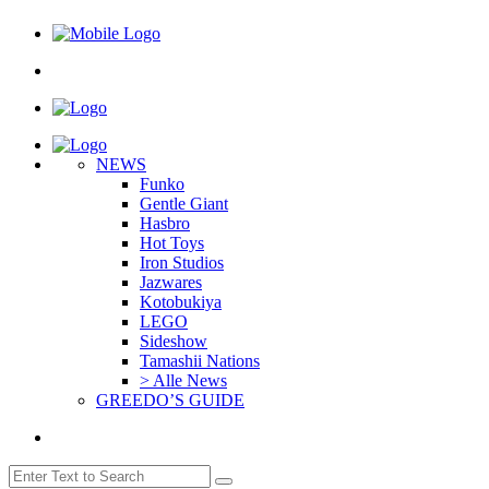
NEWS
Funko
Gentle Giant
Hasbro
Hot Toys
Iron Studios
Jazwares
Kotobukiya
LEGO
Sideshow
Tamashii Nations
> Alle News
GREEDO’S GUIDE