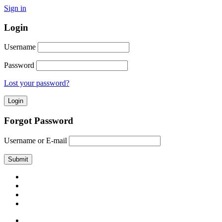
Sign in
Login
Username
Password
Lost your password?
Forgot Password
Username or E-mail