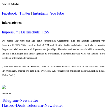
Social Media
Facebook
|
Twitter
|
Instagram
|
YouTube
Informationen
Impressum
|
Datenschutz
|
RSS
Die Marke Star Wars und alle damit verbundenen Gegenstände sind das geistige Eigentum von
Lucasfilm.© 1977-2025 Lucasfilm Ltd. & TM und ®. Alle Rechte vorbehalten. Sämtliche verwendete
Logos und Markennamen sind Eigentum der jeweiligen Hersteller und werden ausschließlich verwendet,
um die Sammlungen und Inhalte genauer zu beschreiben. Starwarscollector.de wird von keinem dieser
Hersteller unterstützt oder autorisiert.
(Durch den Einkauf über die Shopping-Links auf Starwarscollector.de unterstützt ihr unsere Arbeit. Wenn
ihr etwas kauft, erhalten wir eine kleine Provision. Am Verkaufspreis ändert sich dadurch natürlich nichts.
Vielen Dank.)
Newsletter
Telegram-Newsletter
Hasbro-Deals Telegram-Newsletter