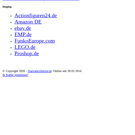
Shopping
Actionfiguren24.de
Amazon DE
ebay.de
EMP.de
FunkoEurope.com
LEGO.de
Proshop.de
© Copyright
2026 -
Starwarscollector.de
. Online seit 28.02.2014.
☕ Kaffee spendieren?