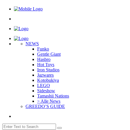
NEWS
Funko
Gentle Giant
Hasbro
Hot Toys
Iron Studios
Jazwares
Kotobukiya
LEGO
Sideshow
Tamashii Nations
> Alle News
GREEDO’S GUIDE