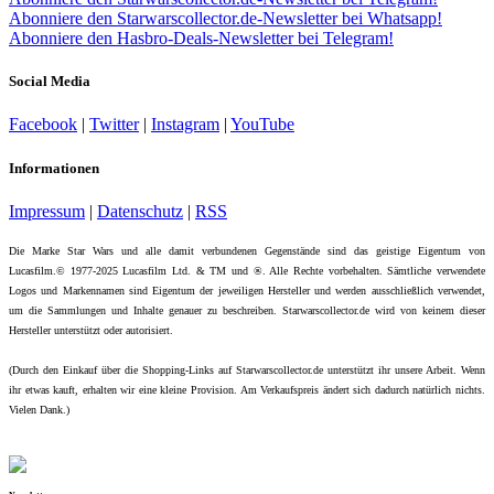
Abonniere den Starwarscollector.de-Newsletter bei Whatsapp!
Abonniere den Hasbro-Deals-Newsletter bei Telegram!
Social Media
Facebook
|
Twitter
|
Instagram
|
YouTube
Informationen
Impressum
|
Datenschutz
|
RSS
Die Marke Star Wars und alle damit verbundenen Gegenstände sind das geistige Eigentum von
Lucasfilm.© 1977-2025 Lucasfilm Ltd. & TM und ®. Alle Rechte vorbehalten. Sämtliche verwendete
Logos und Markennamen sind Eigentum der jeweiligen Hersteller und werden ausschließlich verwendet,
um die Sammlungen und Inhalte genauer zu beschreiben. Starwarscollector.de wird von keinem dieser
Hersteller unterstützt oder autorisiert.
(Durch den Einkauf über die Shopping-Links auf Starwarscollector.de unterstützt ihr unsere Arbeit. Wenn
ihr etwas kauft, erhalten wir eine kleine Provision. Am Verkaufspreis ändert sich dadurch natürlich nichts.
Vielen Dank.)