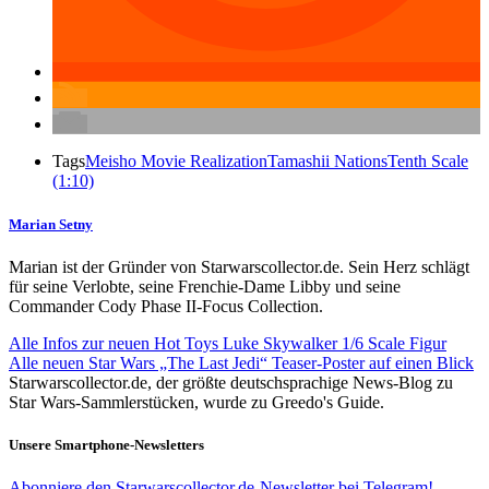
Tags
Meisho Movie Realization
Tamashii Nations
Tenth Scale
(1:10)
Marian Setny
Marian ist der Gründer von Starwarscollector.de. Sein Herz schlägt
für seine Verlobte, seine Frenchie-Dame Libby und seine
Commander Cody Phase II-Focus Collection.
Alle Infos zur neuen Hot Toys Luke Skywalker 1/6 Scale Figur
Alle neuen Star Wars „The Last Jedi“ Teaser-Poster auf einen Blick
Starwarscollector.de, der größte deutschsprachige News-Blog zu
Star Wars-Sammlerstücken, wurde zu Greedo's Guide.
Unsere Smartphone-Newsletters
Abonniere den Starwarscollector.de-Newsletter bei Telegram!