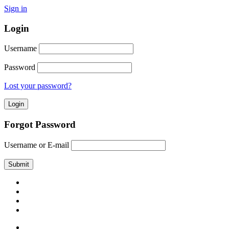
Sign in
Login
Username
Password
Lost your password?
Forgot Password
Username or E-mail