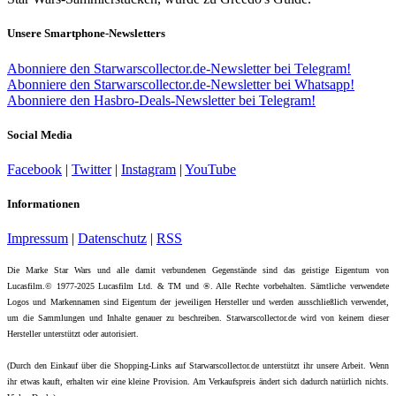
Unsere Smartphone-Newsletters
Abonniere den Starwarscollector.de-Newsletter bei Telegram!
Abonniere den Starwarscollector.de-Newsletter bei Whatsapp!
Abonniere den Hasbro-Deals-Newsletter bei Telegram!
Social Media
Facebook
|
Twitter
|
Instagram
|
YouTube
Informationen
Impressum
|
Datenschutz
|
RSS
Die Marke Star Wars und alle damit verbundenen Gegenstände sind das geistige Eigentum von
Lucasfilm.© 1977-2025 Lucasfilm Ltd. & TM und ®. Alle Rechte vorbehalten. Sämtliche verwendete
Logos und Markennamen sind Eigentum der jeweiligen Hersteller und werden ausschließlich verwendet,
um die Sammlungen und Inhalte genauer zu beschreiben. Starwarscollector.de wird von keinem dieser
Hersteller unterstützt oder autorisiert.
(Durch den Einkauf über die Shopping-Links auf Starwarscollector.de unterstützt ihr unsere Arbeit. Wenn
ihr etwas kauft, erhalten wir eine kleine Provision. Am Verkaufspreis ändert sich dadurch natürlich nichts.