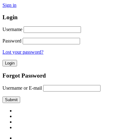
Sign in
Login
Username
Password
Lost your password?
Forgot Password
Username or E-mail