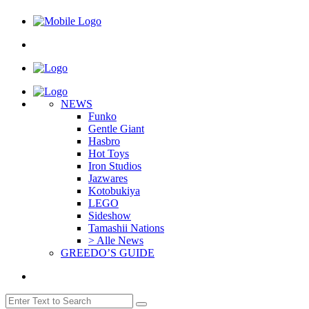
NEWS
Funko
Gentle Giant
Hasbro
Hot Toys
Iron Studios
Jazwares
Kotobukiya
LEGO
Sideshow
Tamashii Nations
> Alle News
GREEDO’S GUIDE