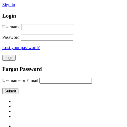
Sign in
Login
Username
Password
Lost your password?
Forgot Password
Username or E-mail