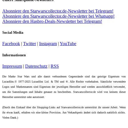
Abonniere den Starwarscollector.de-Newsletter bei Telegram!
Abonniere den Starwarscollector.de-Newsletter bei Whatsapp!
Abonniere den Hasbro-Deals-Newsletter bei Telegram!
Social Media
Facebook
|
Twitter
|
Instagram
|
YouTube
Informationen
Impressum
|
Datenschutz
|
RSS
Die Marke Star Wars und alle damit verbundenen Gegenstände sind das geistige Eigentum von
Lucasfilm.© 1977-2025 Lucasfilm Ltd. & TM und ®. Alle Rechte vorbehalten. Sämtliche verwendete
Logos und Markennamen sind Eigentum der jeweiligen Hersteller und werden ausschließlich verwendet,
um die Sammlungen und Inhalte genauer zu beschreiben. Starwarscollector.de wird von keinem dieser
Hersteller unterstützt oder autorisiert.
(Durch den Einkauf über die Shopping-Links auf Starwarscollector.de unterstützt ihr unsere Arbeit. Wenn
ihr etwas kauft, erhalten wir eine kleine Provision. Am Verkaufspreis ändert sich dadurch natürlich nichts.
Vielen Dank.)