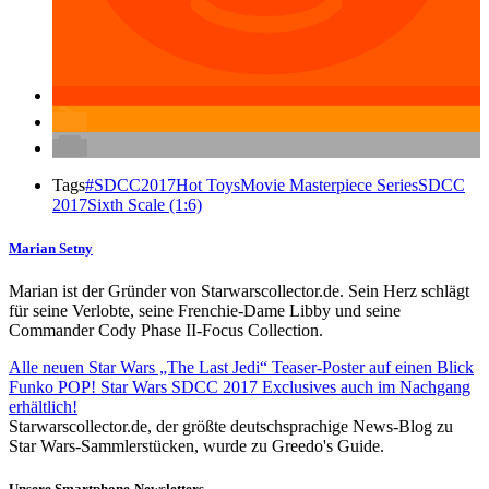
Tags
#SDCC2017
Hot Toys
Movie Masterpiece Series
SDCC
2017
Sixth Scale (1:6)
Marian Setny
Marian ist der Gründer von Starwarscollector.de. Sein Herz schlägt
für seine Verlobte, seine Frenchie-Dame Libby und seine
Commander Cody Phase II-Focus Collection.
Alle neuen Star Wars „The Last Jedi“ Teaser-Poster auf einen Blick
Funko POP! Star Wars SDCC 2017 Exclusives auch im Nachgang
erhältlich!
Starwarscollector.de, der größte deutschsprachige News-Blog zu
Star Wars-Sammlerstücken, wurde zu Greedo's Guide.
Unsere Smartphone-Newsletters