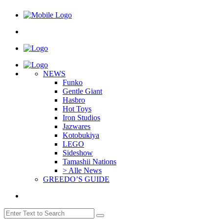
NEWS
Funko
Gentle Giant
Hasbro
Hot Toys
Iron Studios
Jazwares
Kotobukiya
LEGO
Sideshow
Tamashii Nations
> Alle News
GREEDO’S GUIDE