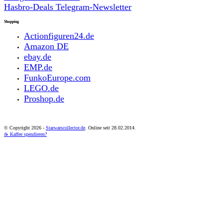
Hasbro-Deals Telegram-Newsletter
Shopping
Actionfiguren24.de
Amazon DE
ebay.de
EMP.de
FunkoEurope.com
LEGO.de
Proshop.de
© Copyright
2026 -
Starwarscollector.de
. Online seit 28.02.2014.
☕ Kaffee spendieren?