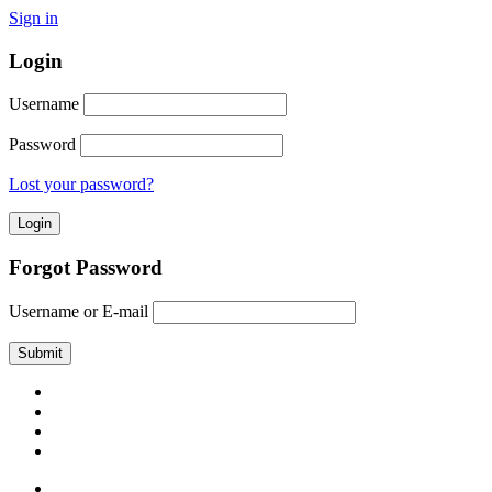
Sign in
Login
Username
Password
Lost your password?
Forgot Password
Username or E-mail