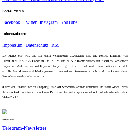
Social Media
Facebook
|
Twitter
|
Instagram
|
YouTube
Informationen
Impressum
|
Datenschutz
|
RSS
Die Marke Star Wars und alle damit verbundenen Gegenstände sind das geistige Eigentum von
Lucasfilm.© 1977-2025 Lucasfilm Ltd. & TM und ®. Alle Rechte vorbehalten. Sämtliche verwendete
Logos und Markennamen sind Eigentum der jeweiligen Hersteller und werden ausschließlich verwendet,
um die Sammlungen und Inhalte genauer zu beschreiben. Starwarscollector.de wird von keinem dieser
Hersteller unterstützt oder autorisiert.
(Durch den Einkauf über die Shopping-Links auf Starwarscollector.de unterstützt ihr unsere Arbeit. Wenn
ihr etwas kauft, erhalten wir eine kleine Provision. Am Verkaufspreis ändert sich dadurch natürlich nichts.
Vielen Dank.)
Newsletter
Telegram-Newsletter