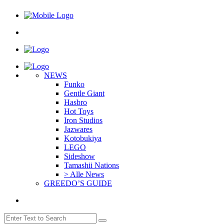
NEWS
Funko
Gentle Giant
Hasbro
Hot Toys
Iron Studios
Jazwares
Kotobukiya
LEGO
Sideshow
Tamashii Nations
> Alle News
GREEDO’S GUIDE