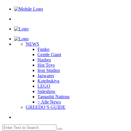
NEWS
Funko
Gentle Giant
Hasbro
Hot Toys
Iron Studios
Jazwares
Kotobukiya
LEGO
Sideshow
Tamashii Nations
> Alle News
GREEDO’S GUIDE