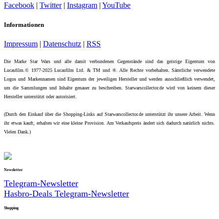
Facebook
|
Twitter
|
Instagram
|
YouTube
Informationen
Impressum
|
Datenschutz
|
RSS
Die Marke Star Wars und alle damit verbundenen Gegenstände sind das geistige Eigentum von
Lucasfilm.© 1977-2025 Lucasfilm Ltd. & TM und ®. Alle Rechte vorbehalten. Sämtliche verwendete
Logos und Markennamen sind Eigentum der jeweiligen Hersteller und werden ausschließlich verwendet,
um die Sammlungen und Inhalte genauer zu beschreiben. Starwarscollector.de wird von keinem dieser
Hersteller unterstützt oder autorisiert.
(Durch den Einkauf über die Shopping-Links auf Starwarscollector.de unterstützt ihr unsere Arbeit. Wenn
ihr etwas kauft, erhalten wir eine kleine Provision. Am Verkaufspreis ändert sich dadurch natürlich nichts.
Vielen Dank.)
Newsletter
Telegram-Newsletter
Hasbro-Deals Telegram-Newsletter
Shopping