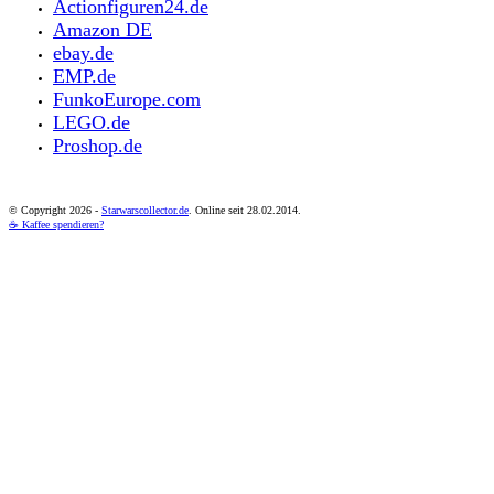
Actionfiguren24.de
Amazon DE
ebay.de
EMP.de
FunkoEurope.com
LEGO.de
Proshop.de
© Copyright
2026 -
Starwarscollector.de
. Online seit 28.02.2014.
☕ Kaffee spendieren?