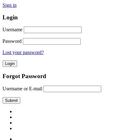
Sign in
Login
Username
Password
Lost your password?
Forgot Password
Username or E-mail