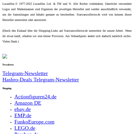
Lucasfilm.© 1977-2025 Lucasfilm Ltd. & TM und ®. Alle Rechte vorbehalten. Sämtliche verwendete
Logos und Markennamen sind Eigentum der jeweiligen Hersteller und werden ausschließlich verwendet,
um die Sammlungen und Inhalte genauer zu beschreiben. Starwarscollector.de wird von keinem dieser
Hersteller unterstützt oder autorisiert.
(Durch den Einkauf über die Shopping-Links auf Starwarscollector.de unterstützt ihr unsere Arbeit. Wenn
ihr etwas kauft, erhalten wir eine kleine Provision. Am Verkaufspreis ändert sich dadurch natürlich nichts.
Vielen Dank.)
Newsletter
Telegram-Newsletter
Hasbro-Deals Telegram-Newsletter
Shopping
Actionfiguren24.de
Amazon DE
ebay.de
EMP.de
FunkoEurope.com
LEGO.de