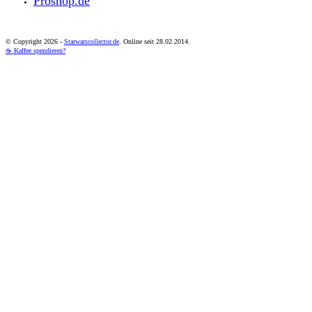
Proshop.de
© Copyright
2026 -
Starwarscollector.de
. Online seit 28.02.2014.
☕ Kaffee spendieren?