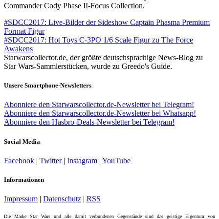
Commander Cody Phase II-Focus Collection.
#SDCC2017: Live-Bilder der Sideshow Captain Phasma Premium
Format Figur
#SDCC2017: Hot Toys C-3PO 1/6 Scale Figur zu The Force
Awakens
Starwarscollector.de, der größte deutschsprachige News-Blog zu
Star Wars-Sammlerstücken, wurde zu Greedo's Guide.
Unsere Smartphone-Newsletters
Abonniere den Starwarscollector.de-Newsletter bei Telegram!
Abonniere den Starwarscollector.de-Newsletter bei Whatsapp!
Abonniere den Hasbro-Deals-Newsletter bei Telegram!
Social Media
Facebook
|
Twitter
|
Instagram
|
YouTube
Informationen
Impressum
|
Datenschutz
|
RSS
Die Marke Star Wars und alle damit verbundenen Gegenstände sind das geistige Eigentum von