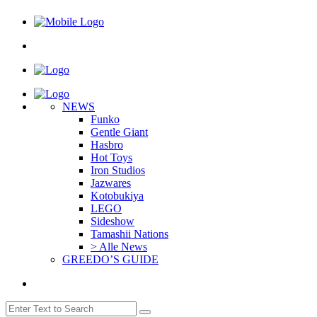
NEWS
Funko
Gentle Giant
Hasbro
Hot Toys
Iron Studios
Jazwares
Kotobukiya
LEGO
Sideshow
Tamashii Nations
> Alle News
GREEDO’S GUIDE