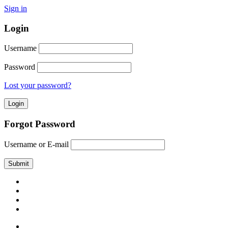
Sign in
Login
Username
Password
Lost your password?
Forgot Password
Username or E-mail