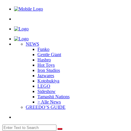
NEWS
Funko
Gentle Giant
Hasbro
Hot Toys
Iron Studios
Jazwares
Kotobukiya
LEGO
Sideshow
Tamashii Nations
> Alle News
GREEDO’S GUIDE