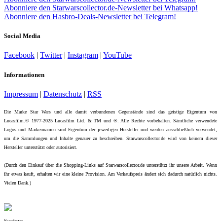
Abonniere den Starwarscollector.de-Newsletter bei Whatsapp!
Abonniere den Hasbro-Deals-Newsletter bei Telegram!
Social Media
Facebook
|
Twitter
|
Instagram
|
YouTube
Informationen
Impressum
|
Datenschutz
|
RSS
Die Marke Star Wars und alle damit verbundenen Gegenstände sind das geistige Eigentum von
Lucasfilm.© 1977-2025 Lucasfilm Ltd. & TM und ®. Alle Rechte vorbehalten. Sämtliche verwendete
Logos und Markennamen sind Eigentum der jeweiligen Hersteller und werden ausschließlich verwendet,
um die Sammlungen und Inhalte genauer zu beschreiben. Starwarscollector.de wird von keinem dieser
Hersteller unterstützt oder autorisiert.
(Durch den Einkauf über die Shopping-Links auf Starwarscollector.de unterstützt ihr unsere Arbeit. Wenn
ihr etwas kauft, erhalten wir eine kleine Provision. Am Verkaufspreis ändert sich dadurch natürlich nichts.
Vielen Dank.)