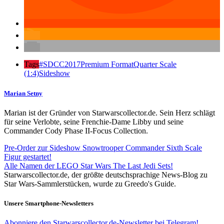
Tags
#SDCC2017
Premium Format
Quarter Scale
(1:4)
Sideshow
Marian Setny
Marian ist der Gründer von Starwarscollector.de. Sein Herz schlägt
für seine Verlobte, seine Frenchie-Dame Libby und seine
Commander Cody Phase II-Focus Collection.
Pre-Order zur Sideshow Snowtrooper Commander Sixth Scale
Figur gestartet!
Alle Namen der LEGO Star Wars The Last Jedi Sets!
Starwarscollector.de, der größte deutschsprachige News-Blog zu
Star Wars-Sammlerstücken, wurde zu Greedo's Guide.
Unsere Smartphone-Newsletters
Abonniere den Starwarscollector.de-Newsletter bei Telegram!