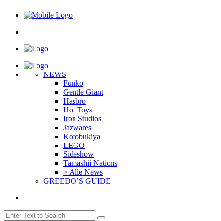
NEWS
Funko
Gentle Giant
Hasbro
Hot Toys
Iron Studios
Jazwares
Kotobukiya
LEGO
Sideshow
Tamashii Nations
> Alle News
GREEDO’S GUIDE