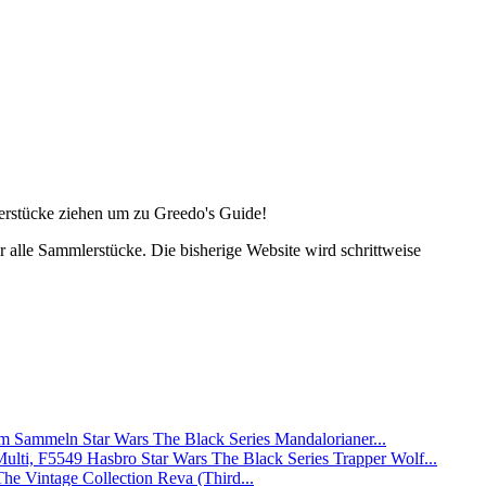
lerstücke ziehen um zu Greedo's Guide!
alle Sammlerstücke. Die bisherige Website wird schrittweise
Star Wars The Black Series Mandalorianer...
Hasbro Star Wars The Black Series Trapper Wolf...
The Vintage Collection Reva (Third...