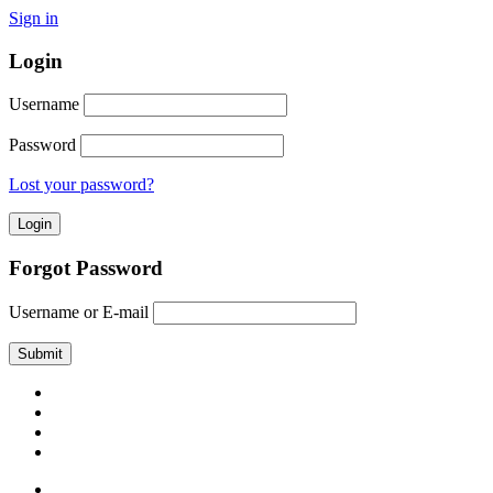
Sign in
Login
Username
Password
Lost your password?
Forgot Password
Username or E-mail