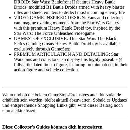
DROID: Star Wars: Battlefront II features Heavy Battle
Droids, modified B1 Battle Droids armed with heavy blaster
rifles and shield emitters to deflect most incoming enemy fire
VIDEO GAME-INSPIRED DESIGN: Fans and collectors
can imagine exciting moments from the Star Wars Galaxy
with this premium Heavy Battle Droid toy, inspired by the
Star Wars: The Force Unleashed videogame
GAMESTOP EXCLUSIVE: This Star Wars The Black
Series Gaming Greats Heavy Battle Droid toy is available
exclusively through GameStop
PREMIUM ARTICULATION AND DETAILING: Star
Wars fans and collectors can display this highly poseable (4
fully articulated limbs) figure, featuring premium deco, in their
action figure and vehicle collection
Wann und ob die beiden GameStop-Exclusives auch hierzulande
erhältlich sein werden, bleibt aktuell abzuwarten. Sobald es Updates
und entsprechende Shopping-Links gibt, wird dieser Beitrag noch
einmal aktualisiert.
Diese Collector's Guides könnten dich interessieren