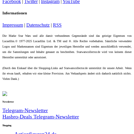
Facebook
|
Twitter
|
Instagram
|
YouTube
Informationen
Impressum
|
Datenschutz
|
RSS
Die Marke Star Wars und alle damit verbundenen Gegenstände sind das geistige Eigentum von
Lucasfilm.© 1977-2025 Lucasfilm Ltd. & TM und ®. Alle Rechte vorbehalten. Sämtliche verwendete
Logos und Markennamen sind Eigentum der jeweiligen Hersteller und werden ausschließlich verwendet,
um die Sammlungen und Inhalte genauer zu beschreiben. Starwarscollector.de wird von keinem dieser
Hersteller unterstützt oder autorisiert.
(Durch den Einkauf über die Shopping-Links auf Starwarscollector.de unterstützt ihr unsere Arbeit. Wenn
ihr etwas kauft, erhalten wir eine kleine Provision. Am Verkaufspreis ändert sich dadurch natürlich nichts.
Vielen Dank.)
Newsletter
Telegram-Newsletter
Hasbro-Deals Telegram-Newsletter
Shopping