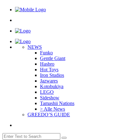
NEWS
Funko
Gentle Giant
Hasbro
Hot Toys
Iron Studios
Jazwares
Kotobukiya
LEGO
Sideshow
Tamashii Nations
> Alle News
GREEDO’S GUIDE