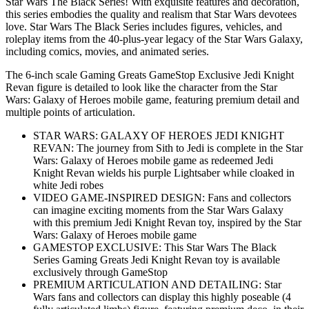
Star Wars The Black Series! With exquisite features and decoration,
this series embodies the quality and realism that Star Wars devotees
love. Star Wars The Black Series includes figures, vehicles, and
roleplay items from the 40-plus-year legacy of the Star Wars Galaxy,
including comics, movies, and animated series.
The 6-inch scale Gaming Greats GameStop Exclusive Jedi Knight
Revan figure is detailed to look like the character from the Star
Wars: Galaxy of Heroes mobile game, featuring premium detail and
multiple points of articulation.
STAR WARS: GALAXY OF HEROES JEDI KNIGHT
REVAN: The journey from Sith to Jedi is complete in the Star
Wars: Galaxy of Heroes mobile game as redeemed Jedi
Knight Revan wields his purple Lightsaber while cloaked in
white Jedi robes
VIDEO GAME-INSPIRED DESIGN: Fans and collectors
can imagine exciting moments from the Star Wars Galaxy
with this premium Jedi Knight Revan toy, inspired by the Star
Wars: Galaxy of Heroes mobile game
GAMESTOP EXCLUSIVE: This Star Wars The Black
Series Gaming Greats Jedi Knight Revan toy is available
exclusively through GameStop
PREMIUM ARTICULATION AND DETAILING: Star
Wars fans and collectors can display this highly poseable (4