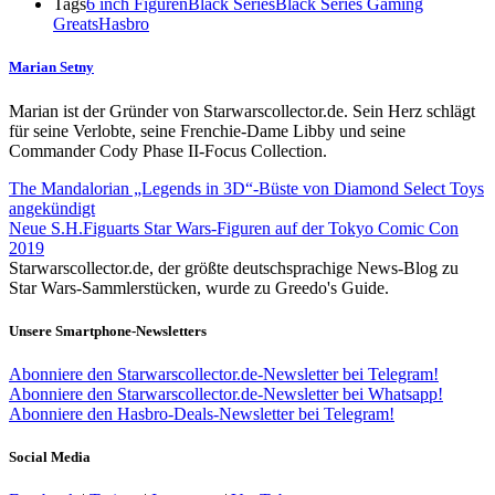
Tags
6 inch Figuren
Black Series
Black Series Gaming
Greats
Hasbro
Marian Setny
Marian ist der Gründer von Starwarscollector.de. Sein Herz schlägt
für seine Verlobte, seine Frenchie-Dame Libby und seine
Commander Cody Phase II-Focus Collection.
The Mandalorian „Legends in 3D“-Büste von Diamond Select Toys
angekündigt
Neue S.H.Figuarts Star Wars-Figuren auf der Tokyo Comic Con
2019
Starwarscollector.de, der größte deutschsprachige News-Blog zu
Star Wars-Sammlerstücken, wurde zu Greedo's Guide.
Unsere Smartphone-Newsletters
Abonniere den Starwarscollector.de-Newsletter bei Telegram!
Abonniere den Starwarscollector.de-Newsletter bei Whatsapp!
Abonniere den Hasbro-Deals-Newsletter bei Telegram!
Social Media