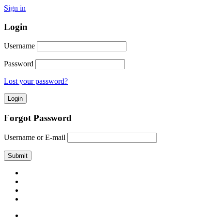
Sign in
Login
Username
Password
Lost your password?
Forgot Password
Username or E-mail