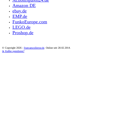
Actionfiguren24.de
Amazon DE
ebay.de
EMP.de
FunkoEurope.com
LEGO.de
Proshop.de
© Copyright
2026 -
Starwarscollector.de
. Online seit 28.02.2014.
☕ Kaffee spendieren?