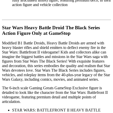
fully articulated limbs) figure, featuring premium deco, in their
action figure and vehicle collection
Star Wars Heavy Battle Droid The Black Series
Action Figure Only at GameStop
Modified B1 Battle Droids, Heavy Battle Droids are armed with
heavy blaster rifles and shield emitters to deflect enemy fire in the
Star Wars: Battlefront II videogame! Kids and collectors alike can
imagine the biggest battles and missions in the Star Wars saga with
figures from Star Wars The Black Series! With exquisite features
and decoration, this series embodies the quality and realism that Star
Wars devotees love. Star Wars The Black Series includes figures,
vehicles, and roleplay items from the 40-plus-year legacy of the Star
Wars Galaxy, including comics, movies, and animated series.
The 6-inch scale Gaming Greats GameStop Exclusive figure is
detailed to look like the character from the Star Wars: Battlefront II
videogame, featuring premium detail and multiple points of
articulation.
STAR WARS: BATTLEFRONT II HEAVY BATTLE