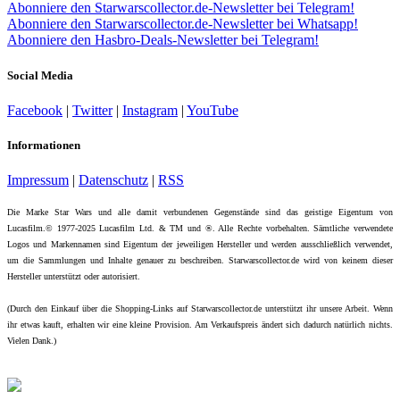
Abonniere den Starwarscollector.de-Newsletter bei Telegram!
Abonniere den Starwarscollector.de-Newsletter bei Whatsapp!
Abonniere den Hasbro-Deals-Newsletter bei Telegram!
Social Media
Facebook
|
Twitter
|
Instagram
|
YouTube
Informationen
Impressum
|
Datenschutz
|
RSS
Die Marke Star Wars und alle damit verbundenen Gegenstände sind das geistige Eigentum von
Lucasfilm.© 1977-2025 Lucasfilm Ltd. & TM und ®. Alle Rechte vorbehalten. Sämtliche verwendete
Logos und Markennamen sind Eigentum der jeweiligen Hersteller und werden ausschließlich verwendet,
um die Sammlungen und Inhalte genauer zu beschreiben. Starwarscollector.de wird von keinem dieser
Hersteller unterstützt oder autorisiert.
(Durch den Einkauf über die Shopping-Links auf Starwarscollector.de unterstützt ihr unsere Arbeit. Wenn
ihr etwas kauft, erhalten wir eine kleine Provision. Am Verkaufspreis ändert sich dadurch natürlich nichts.
Vielen Dank.)