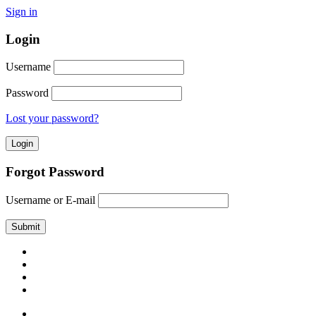
Sign in
Login
Username
Password
Lost your password?
Forgot Password
Username or E-mail