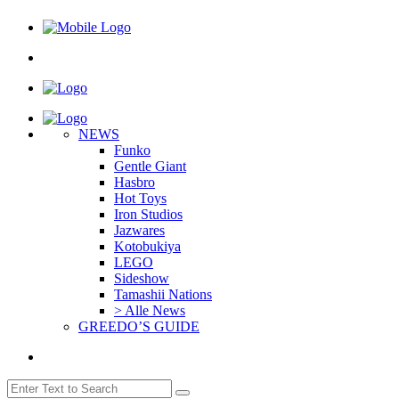
NEWS
Funko
Gentle Giant
Hasbro
Hot Toys
Iron Studios
Jazwares
Kotobukiya
LEGO
Sideshow
Tamashii Nations
> Alle News
GREEDO’S GUIDE