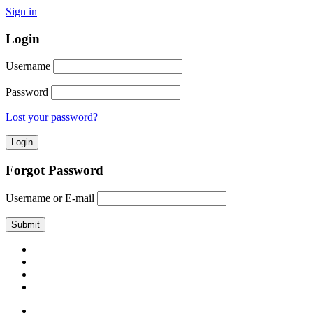
Sign in
Login
Username
Password
Lost your password?
Forgot Password
Username or E-mail