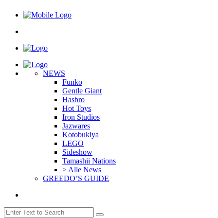
NEWS
Funko
Gentle Giant
Hasbro
Hot Toys
Iron Studios
Jazwares
Kotobukiya
LEGO
Sideshow
Tamashii Nations
> Alle News
GREEDO’S GUIDE