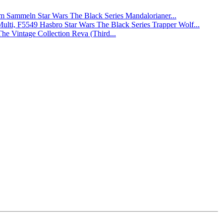
Star Wars The Black Series Mandalorianer...
Hasbro Star Wars The Black Series Trapper Wolf...
The Vintage Collection Reva (Third...