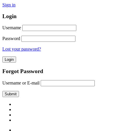
Sign in
Login
Username
Password
Lost your password?
Forgot Password
Username or E-mail