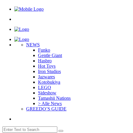
NEWS
Funko
Gentle Giant
Hasbro
Hot Toys
Iron Studios
Jazwares
Kotobukiya
LEGO
Sideshow
Tamashii Nations
> Alle News
GREEDO’S GUIDE