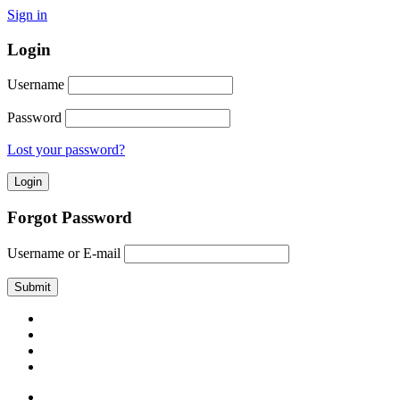
Sign in
Login
Username
Password
Lost your password?
Forgot Password
Username or E-mail