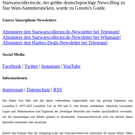
Starwarscollector.de, der größte deutschsprachige News-Blog zu
Star Wars-Sammlerstücken, wurde zu Greedo's Guide.
Unsere Smartphone-Newsletters
Abonniere den Starwarscollector.de-Newsletter bei Telegram!
Abonniere den Starwarscollector.de-Newsletter bei Whatsapp!
Abonniere den Hasbro-Deals-Newsletter bei Telegram!
Social Media
Facebook
|
Twitter
|
Instagram
|
YouTube
Informationen
Impressum
|
Datenschutz
|
RSS
Die Marke Star Wars und alle damit verbundenen Gegenstände sind das geistige Eigentum von
Lucasfilm.© 1977-2025 Lucasfilm Ltd. & TM und ®. Alle Rechte vorbehalten. Sämtliche verwendete
Logos und Markennamen sind Eigentum der jeweiligen Hersteller und werden ausschließlich verwendet,
um die Sammlungen und Inhalte genauer zu beschreiben. Starwarscollector.de wird von keinem dieser
Hersteller unterstützt oder autorisiert.
(Durch den Einkauf über die Shopping-Links auf Starwarscollector.de unterstützt ihr unsere Arbeit. Wenn