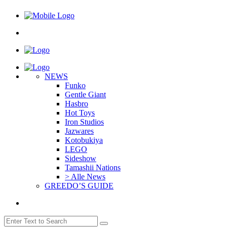
NEWS
Funko
Gentle Giant
Hasbro
Hot Toys
Iron Studios
Jazwares
Kotobukiya
LEGO
Sideshow
Tamashii Nations
> Alle News
GREEDO’S GUIDE