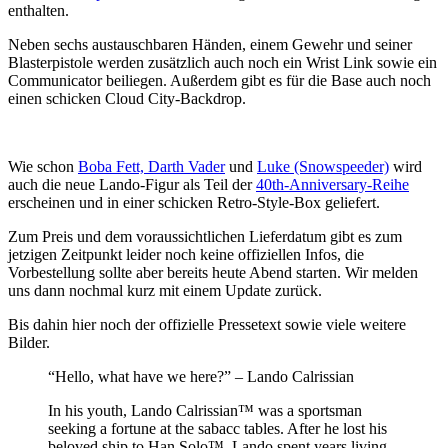
enthalten.
Neben sechs austauschbaren Händen, einem Gewehr und seiner
Blasterpistole werden zusätzlich auch noch ein Wrist Link sowie ein
Communicator beiliegen. Außerdem gibt es für die Base auch noch
einen schicken Cloud City-Backdrop.
Wie schon
Boba Fett, Darth Vader
und
Luke (Snowspeeder)
wird
auch die neue Lando-Figur als Teil der
40th-Anniversary-Reihe
erscheinen und in einer schicken Retro-Style-Box geliefert.
Zum Preis und dem voraussichtlichen Lieferdatum gibt es zum
jetzigen Zeitpunkt leider noch keine offiziellen Infos, die
Vorbestellung sollte aber bereits heute Abend starten. Wir melden
uns dann nochmal kurz mit einem Update zurück.
Bis dahin hier noch der offizielle Pressetext sowie viele weitere
Bilder.
“Hello, what have we here?” – Lando Calrissian
In his youth, Lando Calrissian™ was a sportsman
seeking a fortune at the sabacc tables. After he lost his
beloved ship to Han Solo™, Lando spent years living