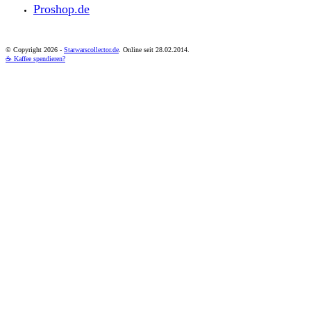
Proshop.de
© Copyright
2026 -
Starwarscollector.de
. Online seit 28.02.2014.
☕ Kaffee spendieren?