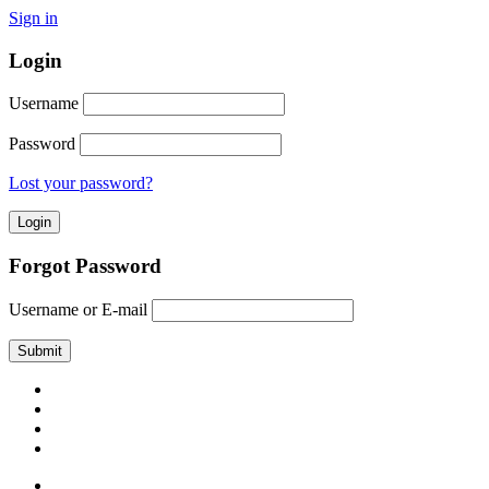
Sign in
Login
Username
Password
Lost your password?
Forgot Password
Username or E-mail