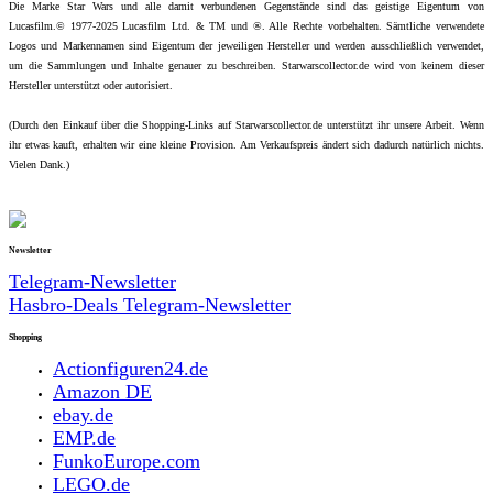
Die Marke Star Wars und alle damit verbundenen Gegenstände sind das geistige Eigentum von
Lucasfilm.© 1977-2025 Lucasfilm Ltd. & TM und ®. Alle Rechte vorbehalten. Sämtliche verwendete
Logos und Markennamen sind Eigentum der jeweiligen Hersteller und werden ausschließlich verwendet,
um die Sammlungen und Inhalte genauer zu beschreiben. Starwarscollector.de wird von keinem dieser
Hersteller unterstützt oder autorisiert.
(Durch den Einkauf über die Shopping-Links auf Starwarscollector.de unterstützt ihr unsere Arbeit. Wenn
ihr etwas kauft, erhalten wir eine kleine Provision. Am Verkaufspreis ändert sich dadurch natürlich nichts.
Vielen Dank.)
Newsletter
Telegram-Newsletter
Hasbro-Deals Telegram-Newsletter
Shopping
Actionfiguren24.de
Amazon DE
ebay.de
EMP.de
FunkoEurope.com
LEGO.de