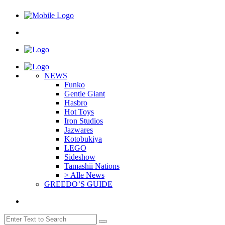
NEWS
Funko
Gentle Giant
Hasbro
Hot Toys
Iron Studios
Jazwares
Kotobukiya
LEGO
Sideshow
Tamashii Nations
> Alle News
GREEDO’S GUIDE