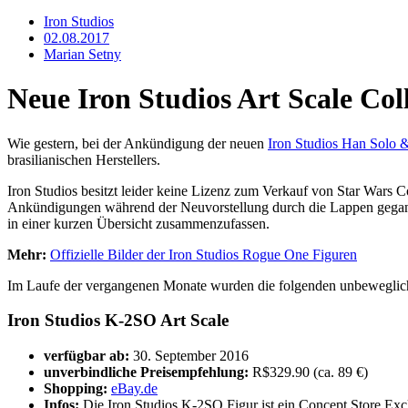
Iron Studios
02.08.2017
Marian Setny
Neue Iron Studios Art Scale Col
Wie gestern, bei der Ankündigung der neuen
Iron Studios Han Solo
brasilianischen Herstellers.
Iron Studios besitzt leider keine Lizenz zum Verkauf von Star Wars C
Ankündigungen während der Neuvorstellung durch die Lappen gegange
in einer kurzen Übersicht zusammenzufassen.
Mehr:
Offizielle Bilder der Iron Studios Rogue One Figuren
Im Laufe der vergangenen Monate wurden die folgenden unbeweglichen
Iron Studios K-2SO Art Scale
verfügbar ab:
30. September 2016
unverbindliche Preisempfehlung:
R$329.90 (ca. 89 €)
Shopping:
eBay.de
Infos:
Die Iron Studios K-2SO Figur ist ein Concept Store Exclu