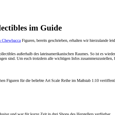
lectibles im Guide
 & Chewbacca
Figuren, bereits geschrieben, erhalten wir hierzulande le
ollectibles außerhalb des lateinamerikanischen Raumes. So ist es wiede
n sind. Um euch trotzdem alle wichtigen Infos zusammenzustellen, ha
 Figuren für die beliebte Art Scale Reihe im Maßstab 1:10 veröffentl
sive und war für kurze Zeit in drei Shops des Herstellers verfügbar.