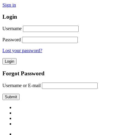
Sign in
Login
Username
Password
Lost your password?
Forgot Password
Username or E-mail