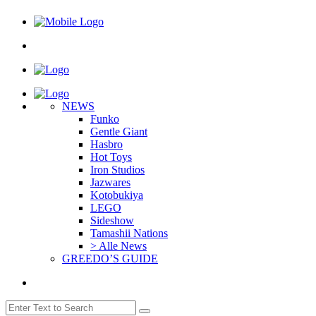
NEWS
Funko
Gentle Giant
Hasbro
Hot Toys
Iron Studios
Jazwares
Kotobukiya
LEGO
Sideshow
Tamashii Nations
> Alle News
GREEDO’S GUIDE