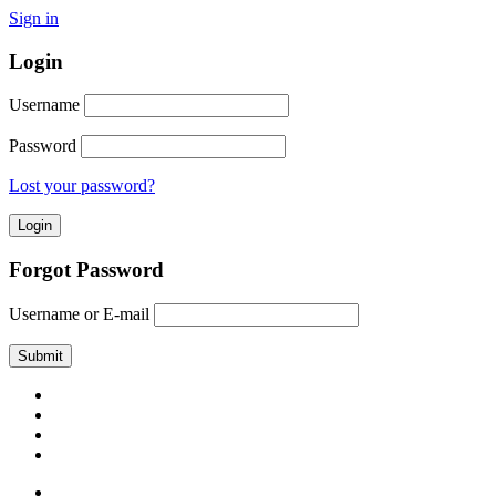
Sign in
Login
Username
Password
Lost your password?
Forgot Password
Username or E-mail