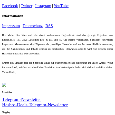
Facebook
|
Twitter
|
Instagram
|
YouTube
Informationen
Impressum
|
Datenschutz
|
RSS
Die Marke Star Wars und alle damit verbundenen Gegenstände sind das geistige Eigentum von
Lucasfilm.© 1977-2025 Lucasfilm Ltd. & TM und ®. Alle Rechte vorbehalten. Sämtliche verwendete
Logos und Markennamen sind Eigentum der jeweiligen Hersteller und werden ausschließlich verwendet,
um die Sammlungen und Inhalte genauer zu beschreiben. Starwarscollector.de wird von keinem dieser
Hersteller unterstützt oder autorisiert.
(Durch den Einkauf über die Shopping-Links auf Starwarscollector.de unterstützt ihr unsere Arbeit. Wenn
ihr etwas kauft, erhalten wir eine kleine Provision. Am Verkaufspreis ändert sich dadurch natürlich nichts.
Vielen Dank.)
Newsletter
Telegram-Newsletter
Hasbro-Deals Telegram-Newsletter
Shopping