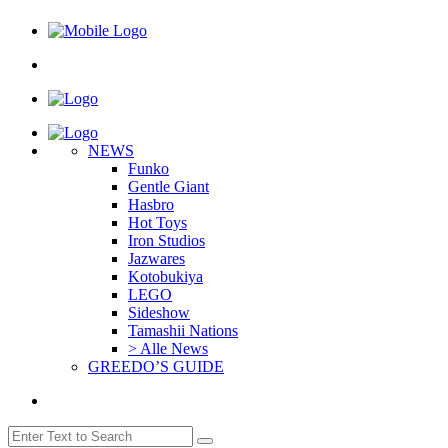
NEWS
Funko
Gentle Giant
Hasbro
Hot Toys
Iron Studios
Jazwares
Kotobukiya
LEGO
Sideshow
Tamashii Nations
> Alle News
GREEDO’S GUIDE