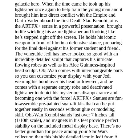
galactic hero. When the time came he took up his
lightsaber once again to help train the young man and it
brought him into direct conflict with the Empire and
Darth Vader aboard the first Death Star. Kenobi joins
the ARTFX+ series in a powerful presentation, brought
to life wielding his azure lightsaber and looking like
he’s stepped right off the screen. He holds his iconic
weapon in front of him in a defensive stance, preparing
for the final duel against his former student and friend.
The venerable Jedi has never looked so good with an
incredibly detailed sculpt that captures his intricate
flowing robes as well as his Alec Guinness-inspired
head sculpt. Obi-Wan comes with interchangeable parts
so you can customize your display with your Jedi
wearing his hood over his head or lowered, and he
comes with a separate empty robe and deactivated
lightsaber to depict his mysterious disappearance and
becoming one with the force! ARTFX+ Statues are fun-
to-assemble pre-painted snap-fit kits that can be put
together easily in seconds without glue or modeling
skill. Obi-Wan Kenobi stands just over 7 inches tall
(1/10th scale), and magnets in his feet provide perfect
stability on the included metal display base. There’s no
better guardian for peace among your Star Wars
collection than this highly detailed iconic Jedi from A