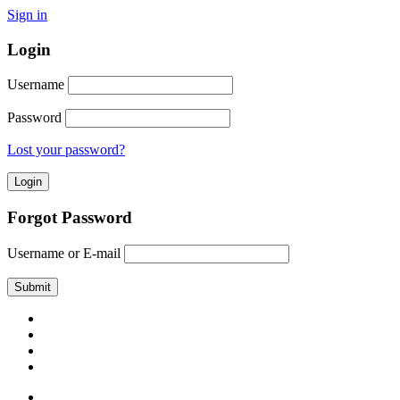
Sign in
Login
Username
Password
Lost your password?
Forgot Password
Username or E-mail