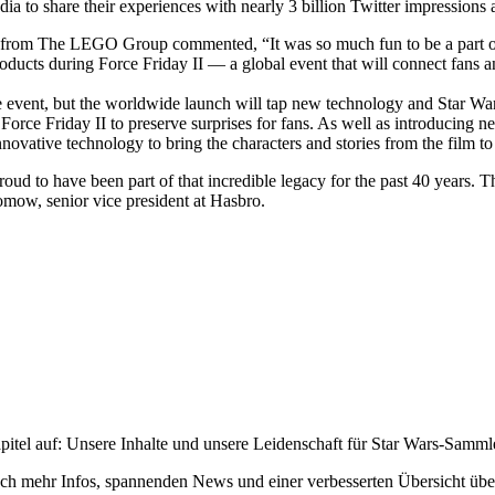
ia to share their experiences with nearly 3 billion Twitter impressions
ent from The LEGO Group commented, “It was so much fun to be a part of 
ducts during Force Friday II — a global event that will connect fans an
the event, but the worldwide launch will tap new technology and Star War
Force Friday II to preserve surprises for fans. As well as introducing n
ovative technology to bring the characters and stories from the film to
oud to have been part of that incredible legacy for the past 40 years. T
omow, senior vice president at Hasbro.
pitel auf: Unsere Inhalte und unsere Leidenschaft für Star Wars-Samm
h mehr Infos, spannenden News und einer verbesserten Übersicht über 