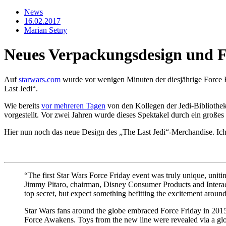
News
16.02.2017
Marian Setny
Neues Verpackungsdesign und Fo
Auf
starwars.com
wurde vor wenigen Minuten der diesjährige Force F
Last Jedi“.
Wie bereits
vor mehreren Tagen
von den Kollegen der Jedi-Bibliothe
vorgestellt. Vor zwei Jahren wurde dieses Spektakel durch ein großes
Hier nun noch das neue Design des „The Last Jedi“-Merchandise. Ich 
“The first Star Wars Force Friday event was truly unique, uniti
Jimmy Pitaro, chairman, Disney Consumer Products and Interacti
top secret, but expect something befitting the excitement around
Star Wars fans around the globe embraced Force Friday in 2015, 
Force Awakens. Toys from the new line were revealed via a glob