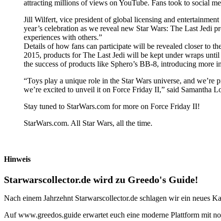
attracting millions of views on YouTube. Fans took to social med
Jill Wilfert, vice president of global licensing and entertainm
year’s celebration as we reveal new Star Wars: The Last Jedi pro
experiences with others.”
Details of how fans can participate will be revealed closer to 
2015, products for The Last Jedi will be kept under wraps until 
the success of products like Sphero’s BB-8, introducing more inn
“Toys play a unique role in the Star Wars universe, and we’re pr
we’re excited to unveil it on Force Friday II,” said Samantha L
Stay tuned to StarWars.com for more on Force Friday II!
StarWars.com. All Star Wars, all the time.
Hinweis
Starwarscollector.de wird zu Greedo's Guide!
Nach einem Jahrzehnt Starwarscollector.de schlagen wir ein neues Ka
Auf www.greedos.guide erwartet euch eine moderne Plattform mit noc