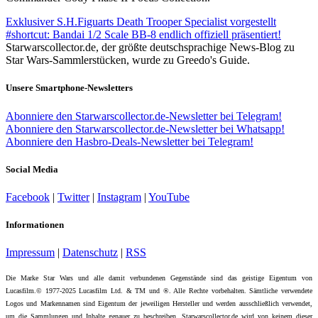
Exklusiver S.H.Figuarts Death Trooper Specialist vorgestellt
#shortcut: Bandai 1/2 Scale BB-8 endlich offiziell präsentiert!
Starwarscollector.de, der größte deutschsprachige News-Blog zu
Star Wars-Sammlerstücken, wurde zu Greedo's Guide.
Unsere Smartphone-Newsletters
Abonniere den Starwarscollector.de-Newsletter bei Telegram!
Abonniere den Starwarscollector.de-Newsletter bei Whatsapp!
Abonniere den Hasbro-Deals-Newsletter bei Telegram!
Social Media
Facebook
|
Twitter
|
Instagram
|
YouTube
Informationen
Impressum
|
Datenschutz
|
RSS
Die Marke Star Wars und alle damit verbundenen Gegenstände sind das geistige Eigentum von
Lucasfilm.© 1977-2025 Lucasfilm Ltd. & TM und ®. Alle Rechte vorbehalten. Sämtliche verwendete
Logos und Markennamen sind Eigentum der jeweiligen Hersteller und werden ausschließlich verwendet,
um die Sammlungen und Inhalte genauer zu beschreiben. Starwarscollector.de wird von keinem dieser