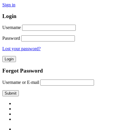
Sign in
Login
Username
Password
Lost your password?
Forgot Password
Username or E-mail