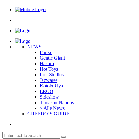
NEWS
Funko
Gentle Giant
Hasbro
Hot Toys
Iron Studios
Jazwares
Kotobukiya
LEGO
Sideshow
Tamashii Nations
> Alle News
GREEDO’S GUIDE