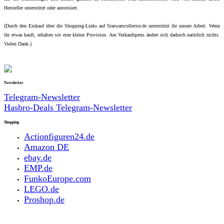
Hersteller unterstützt oder autorisiert.
(Durch den Einkauf über die Shopping-Links auf Starwarscollector.de unterstützt ihr unsere Arbeit. Wenn
ihr etwas kauft, erhalten wir eine kleine Provision. Am Verkaufspreis ändert sich dadurch natürlich nichts.
Vielen Dank.)
Newsletter
Telegram-Newsletter
Hasbro-Deals Telegram-Newsletter
Shopping
Actionfiguren24.de
Amazon DE
ebay.de
EMP.de
FunkoEurope.com
LEGO.de
Proshop.de