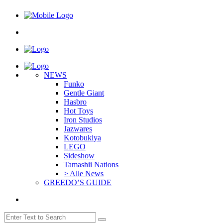
NEWS
Funko
Gentle Giant
Hasbro
Hot Toys
Iron Studios
Jazwares
Kotobukiya
LEGO
Sideshow
Tamashii Nations
> Alle News
GREEDO’S GUIDE