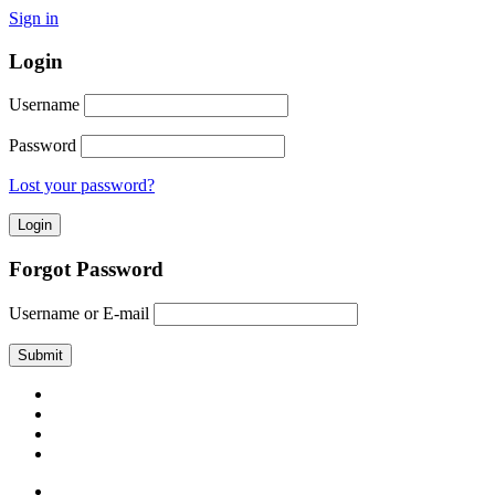
Sign in
Login
Username
Password
Lost your password?
Forgot Password
Username or E-mail