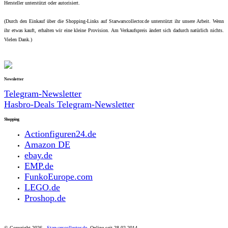
Hersteller unterstützt oder autorisiert.
(Durch den Einkauf über die Shopping-Links auf Starwarscollector.de unterstützt ihr unsere Arbeit. Wenn
ihr etwas kauft, erhalten wir eine kleine Provision. Am Verkaufspreis ändert sich dadurch natürlich nichts.
Vielen Dank.)
Newsletter
Telegram-Newsletter
Hasbro-Deals Telegram-Newsletter
Shopping
Actionfiguren24.de
Amazon DE
ebay.de
EMP.de
FunkoEurope.com
LEGO.de
Proshop.de
© Copyright
2026 -
Starwarscollector.de
. Online seit 28.02.2014.