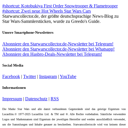
#shortcut: Kotobukiya First Order Snowtrooper & Flametrooper
#shortcut: Zwei neue Hot Wheels Star Wars Cars
Starwarscollector.de, der größte deutschsprachige News-Blog zu
Star Wars-Sammlerstücken, wurde zu Greedo's Guide.
Unsere Smartphone-Newsletters
Abonniere den Starwarscollector.de-Newsletter bei Telegram!
Abonniere den Starwarscollector.de-Newsletter bei Whatsapp!
Abonniere den Hasbro-Deals-Newsletter bei Telegram!
Social Media
Facebook
|
Twitter
|
Instagram
|
YouTube
Informationen
Impressum
|
Datenschutz
|
RSS
Die Marke Star Wars und alle damit verbundenen Gegenstände sind das geistige Eigentum von
Lucasfilm.© 1977-2025 Lucasfilm Ltd. & TM und ®. Alle Rechte vorbehalten. Sämtliche verwendete
Logos und Markennamen sind Eigentum der jeweiligen Hersteller und werden ausschließlich verwendet,
um die Sammlungen und Inhalte genauer zu beschreiben. Starwarscollector.de wird von keinem dieser