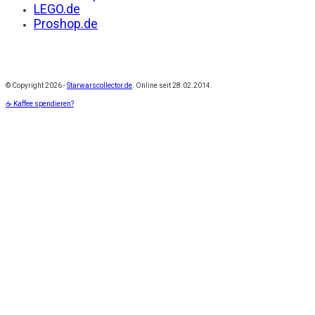
LEGO.de
Proshop.de
© Copyright
2026 -
Starwarscollector.de
. Online seit 28.02.2014.
☕ Kaffee spendieren?