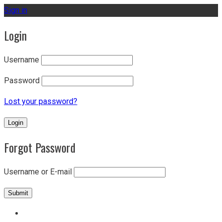
Sign in
Login
Username
Password
Lost your password?
Forgot Password
Username or E-mail