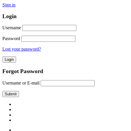
Sign in
Login
Username
Password
Lost your password?
Forgot Password
Username or E-mail