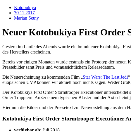
Kotobukiya
30.11.2017
Marian Setny
Neuer Kotobukiya First Order S
Gestern im Laufe des Abends wurde ein brandneuer Kotobukiya First O
des Herstellers erscheinen.
Bereits vor einigen Monaten wurde erstmals ein Prototyp der neuen Ko
Pressebilder samt Preis und voraussichtlichem Releasedatum.
Die Neuerscheinung zu kommenden Film „
Star Wars: The Last Jedi
“
euopäischen UVP können wir aktuell noch nichts sagen. Weder Gro
Der Kotobukiya First Order Stormtrooper Executioner unterscheidet
Order Trupplern. Außer einem typischen Blaster und der Axt scheint 
Hier nun die Bilder und der Pressetext zur Neuvorstellung aus dem 
Kotobukiya First Order Stormtrooper Executioner A
verfügbar ab:
Juli 2018