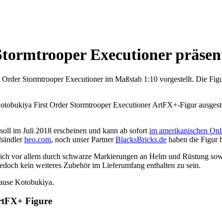
tormtrooper Executioner präsent
rder Stormtrooper Executioner im Maßstab 1:10 vorgestellt. Die Figur
tobukiya First Order Stormtrooper Executioner ArtFX+-Figur ausgestellt
 soll im Juli 2018 erscheinen und kann ab sofort
im amerikanischen Onl
ßhändler
heo.com
, noch unser Partner
BlacksBricks.de
haben die Figur b
 sich vor allem durch schwarze Markierungen an Helm und Rüstung so
jedoch kein weiteres Zubehör im Lieferumfang enthalten zu sein.
Hause Kotobukiya.
rtFX+ Figure