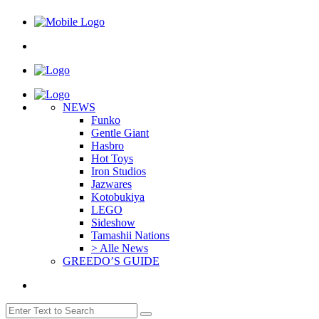
NEWS
Funko
Gentle Giant
Hasbro
Hot Toys
Iron Studios
Jazwares
Kotobukiya
LEGO
Sideshow
Tamashii Nations
> Alle News
GREEDO’S GUIDE