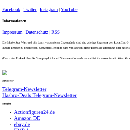
Facebook
|
Twitter
|
Instagram
|
YouTube
Informationen
Impressum
|
Datenschutz
|
RSS
Die Marke Star Wars und alle damit verbundenen Gegenstände sind das geistige Eigentum von Lucasfilm.©
Inhalte genauer zu beschreiben. Starwarscollector.de wird von keinem dieser Hersteller unterstützt oder autorisi
(Durch den Einkauf über die Shopping-Links auf Starwarscollector.de unterstützt ihr unsere Arbeit. Wenn ihr e
Newsletter
Telegram-Newsletter
Hasbro-Deals Telegram-Newsletter
Shopping
Actionfiguren24.de
Amazon DE
ebay.de