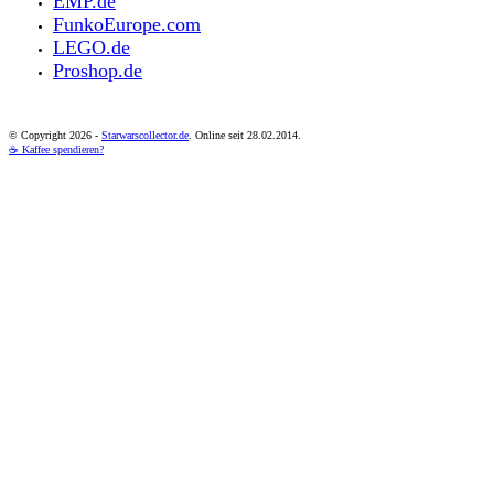
EMP.de
FunkoEurope.com
LEGO.de
Proshop.de
© Copyright
2026 -
Starwarscollector.de
. Online seit 28.02.2014.
☕ Kaffee spendieren?