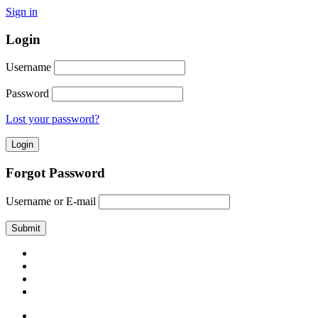
Sign in
Login
Username
Password
Lost your password?
Forgot Password
Username or E-mail