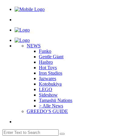
NEWS
Funko
Gentle Giant
Hasbro
Hot Toys
Iron Studios
Jazwares
Kotobukiya
LEGO
Sideshow
Tamashii Nations
> Alle News
GREEDO’S GUIDE