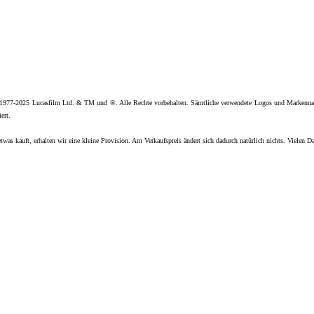
 1977-2025 Lucasfilm Ltd. & TM und ®. Alle Rechte vorbehalten. Sämtliche verwendete Logos und Markenna
ert.
twas kauft, erhalten wir eine kleine Provision. Am Verkaufspreis ändert sich dadurch natürlich nichts. Vielen D