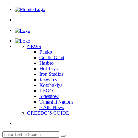
NEWS
Funko
Gentle Giant
Hasbro
Hot Toys
Iron Studios
Jazwares
Kotobukiya
LEGO
Sideshow
Tamashii Nations
> Alle News
GREEDO’S GUIDE