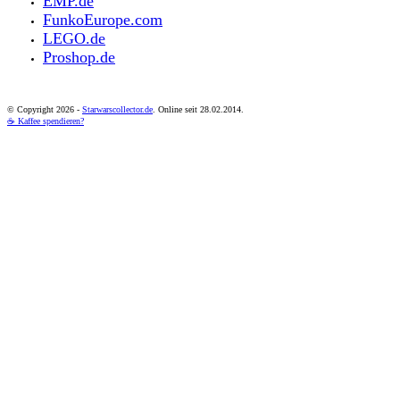
EMP.de
FunkoEurope.com
LEGO.de
Proshop.de
© Copyright
2026 -
Starwarscollector.de
. Online seit 28.02.2014.
☕ Kaffee spendieren?