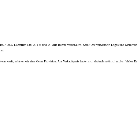
 1977-2025 Lucasfilm Ltd. & TM und ®. Alle Rechte vorbehalten. Sämtliche verwendete Logos und Markenna
ert.
twas kauft, erhalten wir eine kleine Provision. Am Verkaufspreis ändert sich dadurch natürlich nichts. Vielen D