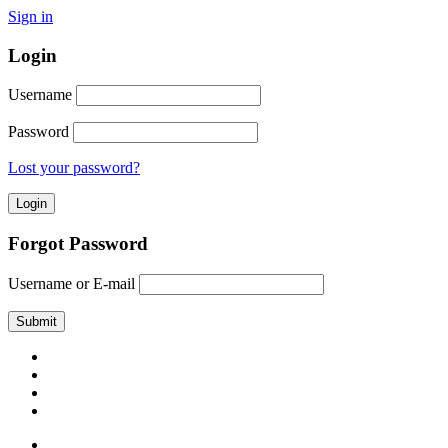
Sign in
Login
Username
Password
Lost your password?
Forgot Password
Username or E-mail