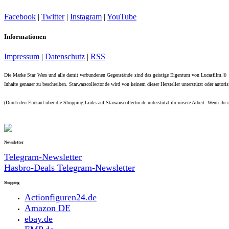
Facebook
|
Twitter
|
Instagram
|
YouTube
Informationen
Impressum
|
Datenschutz
|
RSS
Die Marke Star Wars und alle damit verbundenen Gegenstände sind das geistige Eigentum von Lucasfilm.©
Inhalte genauer zu beschreiben. Starwarscollector.de wird von keinem dieser Hersteller unterstützt oder autorisi
(Durch den Einkauf über die Shopping-Links auf Starwarscollector.de unterstützt ihr unsere Arbeit. Wenn ihr e
Newsletter
Telegram-Newsletter
Hasbro-Deals Telegram-Newsletter
Shopping
Actionfiguren24.de
Amazon DE
ebay.de