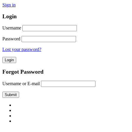
Sign in
Login
Username
Password
Lost your password?
Forgot Password
Username or E-mail