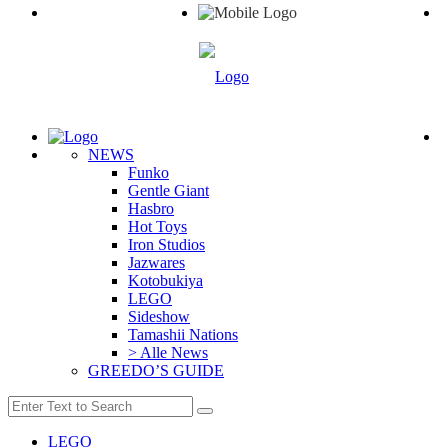
NEWS
Funko
Gentle Giant
Hasbro
Hot Toys
Iron Studios
Jazwares
Kotobukiya
LEGO
Sideshow
Tamashii Nations
> Alle News
GREEDO’S GUIDE
LEGO