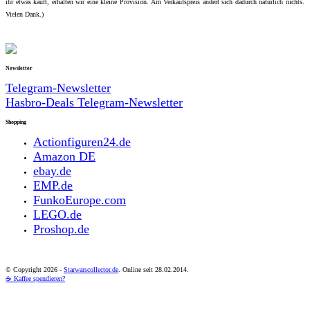
ihr etwas kauft, erhalten wir eine kleine Provision. Am Verkaufspreis ändert sich dadurch natürlich nichts.
Vielen Dank.)
Newsletter
Telegram-Newsletter
Hasbro-Deals Telegram-Newsletter
Shopping
Actionfiguren24.de
Amazon DE
ebay.de
EMP.de
FunkoEurope.com
LEGO.de
Proshop.de
© Copyright
2026 -
Starwarscollector.de
. Online seit 28.02.2014.
☕ Kaffee spendieren?