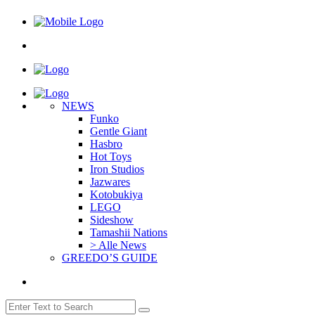
NEWS
Funko
Gentle Giant
Hasbro
Hot Toys
Iron Studios
Jazwares
Kotobukiya
LEGO
Sideshow
Tamashii Nations
> Alle News
GREEDO’S GUIDE