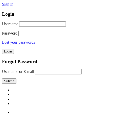
Sign in
Login
Username
Password
Lost your password?
Forgot Password
Username or E-mail