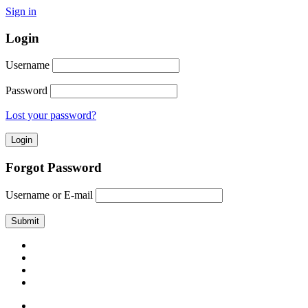
Sign in
Login
Username
Password
Lost your password?
Forgot Password
Username or E-mail