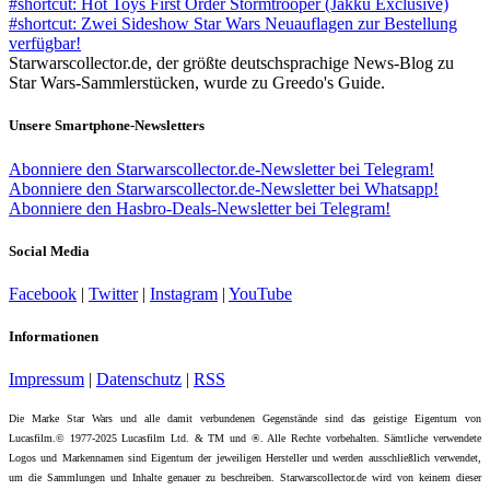
#shortcut: Hot Toys First Order Stormtrooper (Jakku Exclusive)
#shortcut: Zwei Sideshow Star Wars Neuauflagen zur Bestellung
verfügbar!
Starwarscollector.de, der größte deutschsprachige News-Blog zu
Star Wars-Sammlerstücken, wurde zu Greedo's Guide.
Unsere Smartphone-Newsletters
Abonniere den Starwarscollector.de-Newsletter bei Telegram!
Abonniere den Starwarscollector.de-Newsletter bei Whatsapp!
Abonniere den Hasbro-Deals-Newsletter bei Telegram!
Social Media
Facebook
|
Twitter
|
Instagram
|
YouTube
Informationen
Impressum
|
Datenschutz
|
RSS
Die Marke Star Wars und alle damit verbundenen Gegenstände sind das geistige Eigentum von
Lucasfilm.© 1977-2025 Lucasfilm Ltd. & TM und ®. Alle Rechte vorbehalten. Sämtliche verwendete
Logos und Markennamen sind Eigentum der jeweiligen Hersteller und werden ausschließlich verwendet,
um die Sammlungen und Inhalte genauer zu beschreiben. Starwarscollector.de wird von keinem dieser