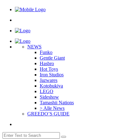
NEWS
Funko
Gentle Giant
Hasbro
Hot Toys
Iron Studios
Jazwares
Kotobukiya
LEGO
Sideshow
Tamashii Nations
> Alle News
GREEDO’S GUIDE