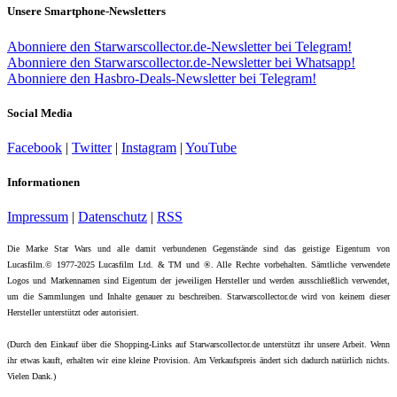
Unsere Smartphone-Newsletters
Abonniere den Starwarscollector.de-Newsletter bei Telegram!
Abonniere den Starwarscollector.de-Newsletter bei Whatsapp!
Abonniere den Hasbro-Deals-Newsletter bei Telegram!
Social Media
Facebook
|
Twitter
|
Instagram
|
YouTube
Informationen
Impressum
|
Datenschutz
|
RSS
Die Marke Star Wars und alle damit verbundenen Gegenstände sind das geistige Eigentum von
Lucasfilm.© 1977-2025 Lucasfilm Ltd. & TM und ®. Alle Rechte vorbehalten. Sämtliche verwendete
Logos und Markennamen sind Eigentum der jeweiligen Hersteller und werden ausschließlich verwendet,
um die Sammlungen und Inhalte genauer zu beschreiben. Starwarscollector.de wird von keinem dieser
Hersteller unterstützt oder autorisiert.
(Durch den Einkauf über die Shopping-Links auf Starwarscollector.de unterstützt ihr unsere Arbeit. Wenn
ihr etwas kauft, erhalten wir eine kleine Provision. Am Verkaufspreis ändert sich dadurch natürlich nichts.
Vielen Dank.)