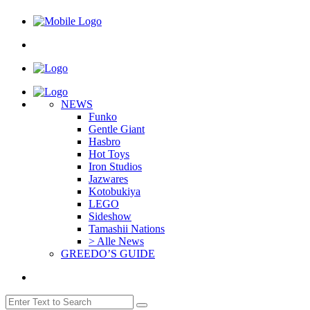
NEWS
Funko
Gentle Giant
Hasbro
Hot Toys
Iron Studios
Jazwares
Kotobukiya
LEGO
Sideshow
Tamashii Nations
> Alle News
GREEDO’S GUIDE