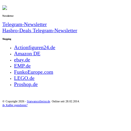
Newsletter
Telegram-Newsletter
Hasbro-Deals Telegram-Newsletter
Shopping
Actionfiguren24.de
Amazon DE
ebay.de
EMP.de
FunkoEurope.com
LEGO.de
Proshop.de
© Copyright
2026 -
Starwarscollector.de
. Online seit 28.02.2014.
☕ Kaffee spendieren?