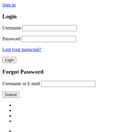
Sign in
Login
Username
Password
Lost your password?
Forgot Password
Username or E-mail