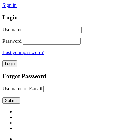
Sign in
Login
Username
Password
Lost your password?
Forgot Password
Username or E-mail