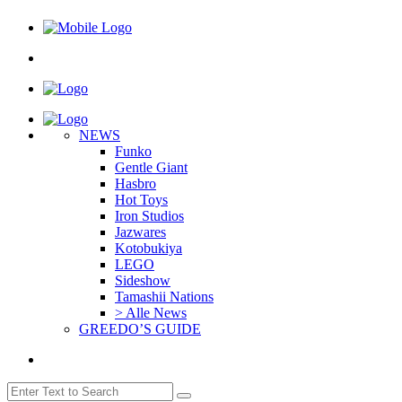
NEWS
Funko
Gentle Giant
Hasbro
Hot Toys
Iron Studios
Jazwares
Kotobukiya
LEGO
Sideshow
Tamashii Nations
> Alle News
GREEDO’S GUIDE