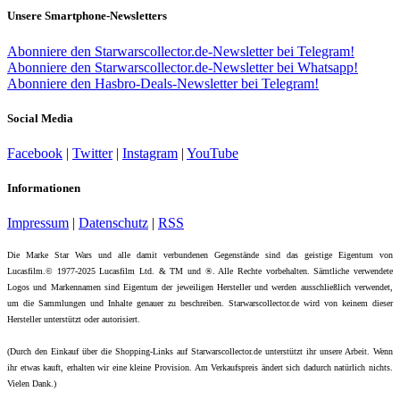
Unsere Smartphone-Newsletters
Abonniere den Starwarscollector.de-Newsletter bei Telegram!
Abonniere den Starwarscollector.de-Newsletter bei Whatsapp!
Abonniere den Hasbro-Deals-Newsletter bei Telegram!
Social Media
Facebook
|
Twitter
|
Instagram
|
YouTube
Informationen
Impressum
|
Datenschutz
|
RSS
Die Marke Star Wars und alle damit verbundenen Gegenstände sind das geistige Eigentum von
Lucasfilm.© 1977-2025 Lucasfilm Ltd. & TM und ®. Alle Rechte vorbehalten. Sämtliche verwendete
Logos und Markennamen sind Eigentum der jeweiligen Hersteller und werden ausschließlich verwendet,
um die Sammlungen und Inhalte genauer zu beschreiben. Starwarscollector.de wird von keinem dieser
Hersteller unterstützt oder autorisiert.
(Durch den Einkauf über die Shopping-Links auf Starwarscollector.de unterstützt ihr unsere Arbeit. Wenn
ihr etwas kauft, erhalten wir eine kleine Provision. Am Verkaufspreis ändert sich dadurch natürlich nichts.
Vielen Dank.)