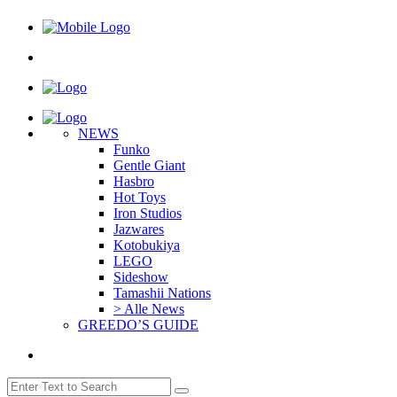
NEWS
Funko
Gentle Giant
Hasbro
Hot Toys
Iron Studios
Jazwares
Kotobukiya
LEGO
Sideshow
Tamashii Nations
> Alle News
GREEDO’S GUIDE