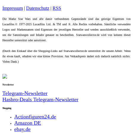
Impressum
|
Datenschutz
|
RSS
Die Marke Star Wars und alle damit verbundenen Gegenstände sind das geistige Eigentum von
Lucasfilm.© 1977-2025 Lucasfilm Ltd. & TM und ®. Alle Rechte vorbehalten. Sämtliche verwendete
Logos und Markennamen sind Eigentum der jeweiligen Hersteller und werden ausschließlich verwendet,
um die Sammlungen und Inhalte genauer zu beschreiben. Starwarscollector.de wird von keinem dieser
Hersteller unterstützt oder autorisiert.
(Durch den Einkauf über die Shopping-Links auf Starwarscollector.de unterstützt ihr unsere Arbeit. Wenn
ihr etwas kauft, erhalten wir eine kleine Provision. Am Verkaufspreis ändert sich dadurch natürlich nichts.
Vielen Dank.)
Newsletter
Telegram-Newsletter
Hasbro-Deals Telegram-Newsletter
Shopping
Actionfiguren24.de
Amazon DE
ebay.de