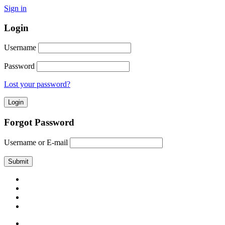
Sign in
Login
Username
Password
Lost your password?
Forgot Password
Username or E-mail