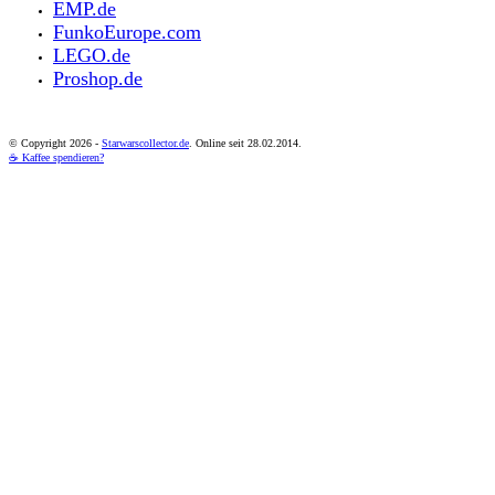
EMP.de
FunkoEurope.com
LEGO.de
Proshop.de
© Copyright
2026 -
Starwarscollector.de
. Online seit 28.02.2014.
☕ Kaffee spendieren?