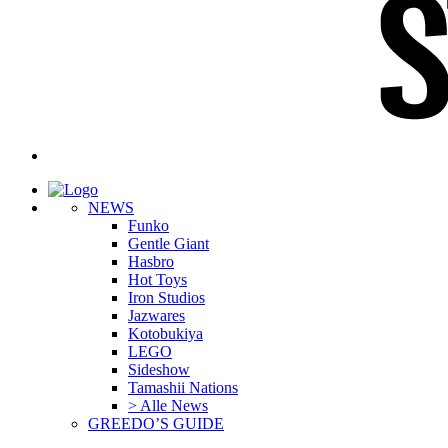
NEWS
Funko
Gentle Giant
Hasbro
Hot Toys
Iron Studios
Jazwares
Kotobukiya
LEGO
Sideshow
Tamashii Nations
> Alle News
GREEDO’S GUIDE