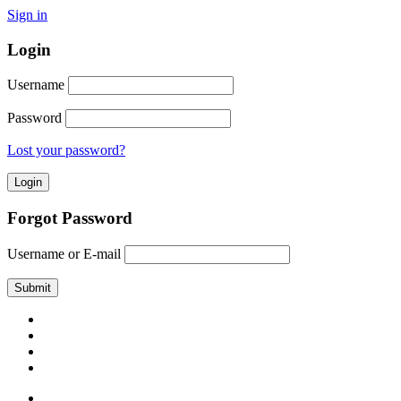
Sign in
Login
Username
Password
Lost your password?
Forgot Password
Username or E-mail