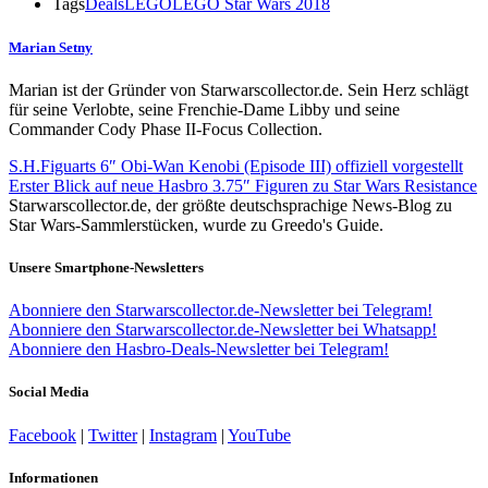
Tags
Deals
LEGO
LEGO Star Wars 2018
Marian Setny
Marian ist der Gründer von Starwarscollector.de. Sein Herz schlägt
für seine Verlobte, seine Frenchie-Dame Libby und seine
Commander Cody Phase II-Focus Collection.
S.H.Figuarts 6″ Obi-Wan Kenobi (Episode III) offiziell vorgestellt
Erster Blick auf neue Hasbro 3.75″ Figuren zu Star Wars Resistance
Starwarscollector.de, der größte deutschsprachige News-Blog zu
Star Wars-Sammlerstücken, wurde zu Greedo's Guide.
Unsere Smartphone-Newsletters
Abonniere den Starwarscollector.de-Newsletter bei Telegram!
Abonniere den Starwarscollector.de-Newsletter bei Whatsapp!
Abonniere den Hasbro-Deals-Newsletter bei Telegram!
Social Media
Facebook
|
Twitter
|
Instagram
|
YouTube
Informationen