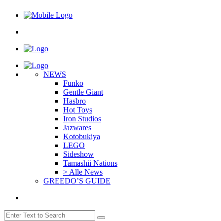
NEWS
Funko
Gentle Giant
Hasbro
Hot Toys
Iron Studios
Jazwares
Kotobukiya
LEGO
Sideshow
Tamashii Nations
> Alle News
GREEDO’S GUIDE