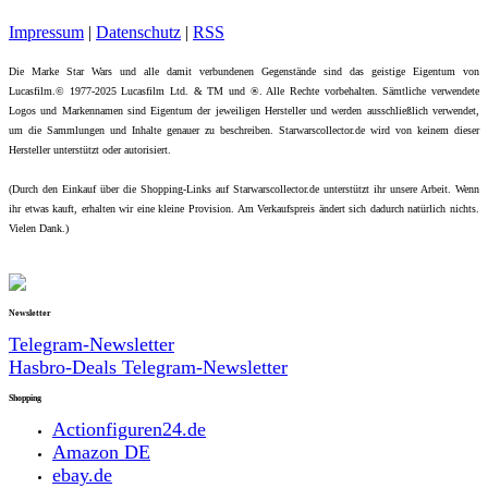
Impressum
|
Datenschutz
|
RSS
Die Marke Star Wars und alle damit verbundenen Gegenstände sind das geistige Eigentum von
Lucasfilm.© 1977-2025 Lucasfilm Ltd. & TM und ®. Alle Rechte vorbehalten. Sämtliche verwendete
Logos und Markennamen sind Eigentum der jeweiligen Hersteller und werden ausschließlich verwendet,
um die Sammlungen und Inhalte genauer zu beschreiben. Starwarscollector.de wird von keinem dieser
Hersteller unterstützt oder autorisiert.
(Durch den Einkauf über die Shopping-Links auf Starwarscollector.de unterstützt ihr unsere Arbeit. Wenn
ihr etwas kauft, erhalten wir eine kleine Provision. Am Verkaufspreis ändert sich dadurch natürlich nichts.
Vielen Dank.)
Newsletter
Telegram-Newsletter
Hasbro-Deals Telegram-Newsletter
Shopping
Actionfiguren24.de
Amazon DE
ebay.de