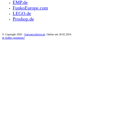
EMP.de
FunkoEurope.com
LEGO.de
Proshop.de
© Copyright
2026 -
Starwarscollector.de
. Online seit 28.02.2014.
☕ Kaffee spendieren?