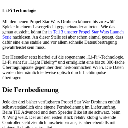
Li-Fi Technologie
Mit den neuen Propel Star Wars Drohnen können bis zu zwölf
Spieler in einem Lasergefecht gegeneinander antreten. Wie das
genau aussieht, könnt ihr
in Teil 3 unserer Propel Star Wars Launch
Serie
nachlesen. An dieser Stelle sei aber schon einmal gesagt, dass
dafür eine eine stabile und vor allem schnelle Datenübertragung
gewährleistet sein muss.
Der Hersteller setzt hierbei auf die sogenannte „Li-Fi“-Technologie.
Li-Fi steht für „Light Fidelity“ und ermöglicht eine bis zu 300-fache
Übertragungsrate gegenüber dem herkömmlichen Wi-Fi. Die Daten
werden hier nämlich teilweise optisch durch Lichtimpulse
übertragen.
Die Fernbedienung
Jede der drei bisher verfügbaren Propel Star War Drohnen enthält
selbstverständlich eine eigene Fernbedienung im Lieferumfang.
Beim TIE Advanced und dem Speeder Bike ist sie schwarz, beim
X-Wing weiß. Der auf den ersten Blick relativ klobig wirkende
Controller sieht ziemlich unscheinbar aus, ist aber ebenfalls mit
einiger Technik ausgestattet.