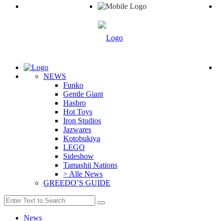
NEWS
Funko
Gentle Giant
Hasbro
Hot Toys
Iron Studios
Jazwares
Kotobukiya
LEGO
Sideshow
Tamashii Nations
> Alle News
GREEDO’S GUIDE
News