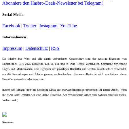
Abonniere den Hasbro-Deals-Newsletter bei Telegram!
Social Media
Facebook
|
Twitter
|
Instagram
|
YouTube
Informationen
Impressum
|
Datenschutz
|
RSS
Die Marke Star Wars und alle damit verbundenen Gegenstände sind das geistige Eigentum von
Lucasfilm.© 1977-2025 Lucasfilm Ltd. & TM und ®. Alle Rechte vorbehalten. Sämtliche verwendete
Logos und Markennamen sind Eigentum der jeweiligen Hersteller und werden ausschließlich verwendet,
um die Sammlungen und Inhalte genauer zu beschreiben. Starwarscollector.de wird von keinem dieser
Hersteller unterstützt oder autorisiert.
(Durch den Einkauf über die Shopping-Links auf Starwarscollector.de unterstützt ihr unsere Arbeit. Wenn
ihr etwas kauft, erhalten wir eine kleine Provision. Am Verkaufspreis ändert sich dadurch natürlich nichts.
Vielen Dank.)
Newsletter