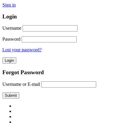
Sign in
Login
Username
Password
Lost your password?
Forgot Password
Username or E-mail