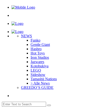
NEWS
Funko
Gentle Giant
Hasbro
Hot Toys
Iron Studios
Jazwares
Kotobukiya
LEGO
Sideshow
Tamashii Nations
> Alle News
GREEDO’S GUIDE