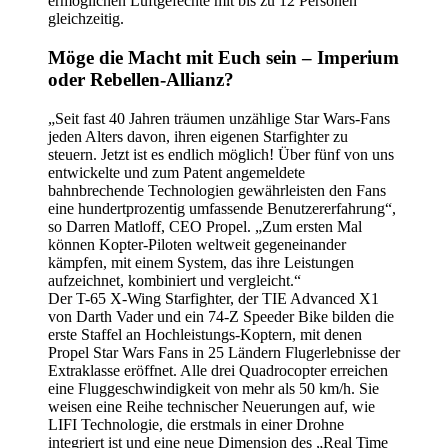
ermöglichen Luftgefechte mit bis zu 12 Personen
gleichzeitig.
Möge die Macht mit Euch sein – Imperium
oder Rebellen-Allianz?
„Seit fast 40 Jahren träumen unzählige Star Wars-Fans
jeden Alters davon, ihren eigenen Starfighter zu
steuern. Jetzt ist es endlich möglich! Über fünf von uns
entwickelte und zum Patent angemeldete
bahnbrechende Technologien gewährleisten den Fans
eine hundertprozentig umfassende Benutzererfahrung“,
so Darren Matloff, CEO Propel. „Zum ersten Mal
können Kopter-Piloten weltweit gegeneinander
kämpfen, mit einem System, das ihre Leistungen
aufzeichnet, kombiniert und vergleicht.“
Der T-65 X-Wing Starfighter, der TIE Advanced X1
von Darth Vader und ein 74-Z Speeder Bike bilden die
erste Staffel an Hochleistungs-Koptern, mit denen
Propel Star Wars Fans in 25 Ländern Flugerlebnisse der
Extraklasse eröffnet. Alle drei Quadrocopter erreichen
eine Fluggeschwindigkeit von mehr als 50 km/h. Sie
weisen eine Reihe technischer Neuerungen auf, wie
LIFI Technologie, die erstmals in einer Drohne
integriert ist und eine neue Dimension des „Real Time