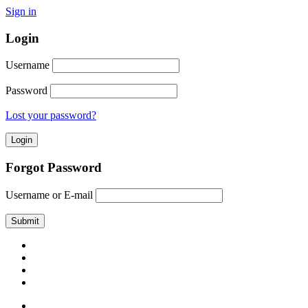
Sign in
Login
Username
Password
Lost your password?
Forgot Password
Username or E-mail