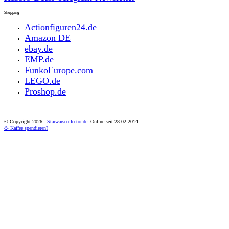
Shopping
Actionfiguren24.de
Amazon DE
ebay.de
EMP.de
FunkoEurope.com
LEGO.de
Proshop.de
© Copyright
2026 -
Starwarscollector.de
. Online seit 28.02.2014.
☕ Kaffee spendieren?