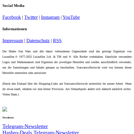
Social Media
Facebook
|
Twitter
|
Instagram
|
YouTube
Informationen
Impressum
|
Datenschutz
|
RSS
Die Marke Star Wars und alle damit verbundenen Gegenstände sind das geistige Eigentum von
Lucasfilm.© 1977-2025 Lucasfilm Ltd. & TM und ®. Alle Rechte vorbehalten. Sämtliche verwendete
Logos und Markennamen sind Eigentum der jeweiligen Hersteller und werden ausschließlich verwendet,
um die Sammlungen und Inhalte genauer zu beschreiben. Starwarscollector.de wird von keinem dieser
Hersteller unterstützt oder autorisiert.
(Durch den Einkauf über die Shopping-Links auf Starwarscollector.de unterstützt ihr unsere Arbeit. Wenn
ihr etwas kauft, erhalten wir eine kleine Provision. Am Verkaufspreis ändert sich dadurch natürlich nichts.
Vielen Dank.)
Newsletter
Telegram-Newsletter
Hasbro-Deals Telegram-Newsletter