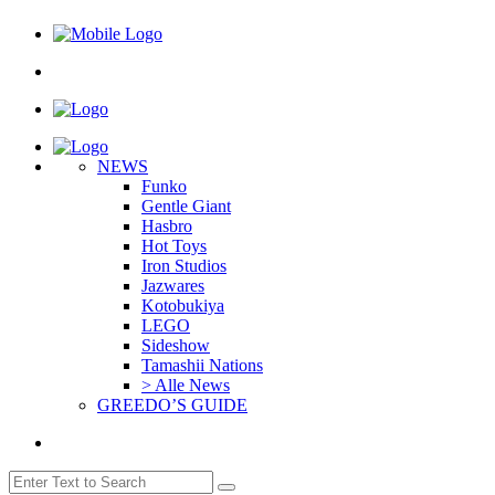
NEWS
Funko
Gentle Giant
Hasbro
Hot Toys
Iron Studios
Jazwares
Kotobukiya
LEGO
Sideshow
Tamashii Nations
> Alle News
GREEDO’S GUIDE