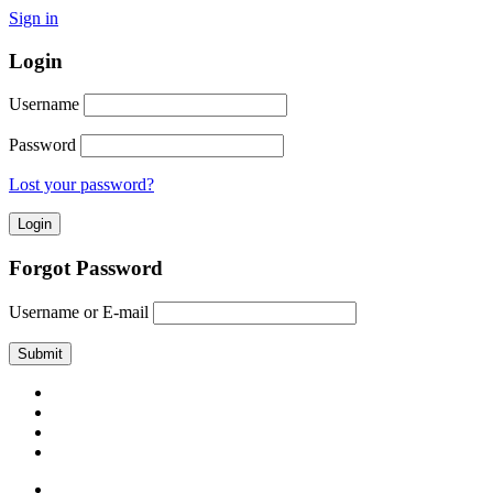
Sign in
Login
Username
Password
Lost your password?
Forgot Password
Username or E-mail