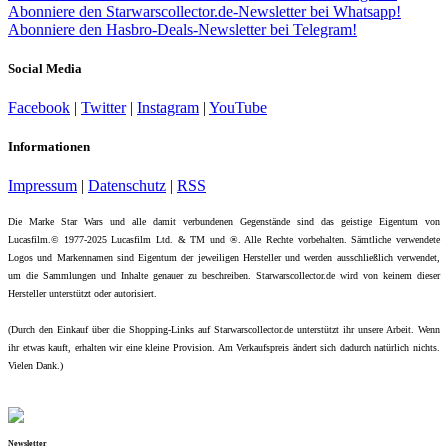
Abonniere den Starwarscollector.de-Newsletter bei Whatsapp!
Abonniere den Hasbro-Deals-Newsletter bei Telegram!
Social Media
Facebook
|
Twitter
|
Instagram
|
YouTube
Informationen
Impressum
|
Datenschutz
|
RSS
Die Marke Star Wars und alle damit verbundenen Gegenstände sind das geistige Eigentum von
Lucasfilm.© 1977-2025 Lucasfilm Ltd. & TM und ®. Alle Rechte vorbehalten. Sämtliche verwendete
Logos und Markennamen sind Eigentum der jeweiligen Hersteller und werden ausschließlich verwendet,
um die Sammlungen und Inhalte genauer zu beschreiben. Starwarscollector.de wird von keinem dieser
Hersteller unterstützt oder autorisiert.
(Durch den Einkauf über die Shopping-Links auf Starwarscollector.de unterstützt ihr unsere Arbeit. Wenn
ihr etwas kauft, erhalten wir eine kleine Provision. Am Verkaufspreis ändert sich dadurch natürlich nichts.
Vielen Dank.)
Newsletter